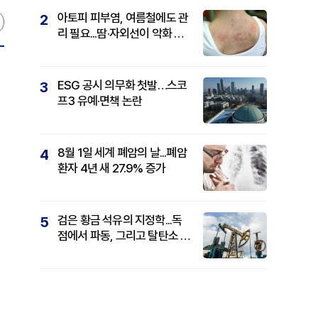
아토피 피부염, 여름철에도 관
2
리 필요...땀·자외선이 악화 요
인
ESG 공시 의무화 첫발…스코
3
프3 유예·면책 논란
8월 1일 세계 폐암의 날...폐암
4
환자 4년 새 27.9% 증가
검은 황금 석유의 지정학...독
5
점에서 파동, 그리고 탈탄소 패
권까지