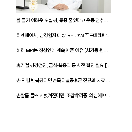
팔 들기 어려운 오십견, 통증 줄었다고 운동 멈추면 안 되는 이유 [이병욱 원장 칼럼]
리엔에이치, 암경험자 대상 ‘RE:CAN 푸드테라피’ 운영
허리 MRI는 정상인데 계속 아픈 이유 [차기용 원장 칼럼]
휴가철 건강검진, 금식·복용약 등 사전 확인 필요 [정도감 원장 칼럼]
손 저림 반복된다면 손목터널증후군 진단과 치료 시기 살펴야 [김동현 원장 칼럼]
손발톱 들뜨고 벗겨진다면 '조갑박리증' 의심해야 [김철윤 원장 칼럼]