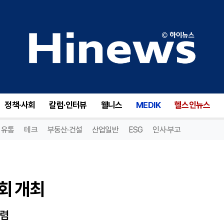
 개최
정책·사회
칼럼·인터뷰
웰니스
MEDIK
헬스인뉴스
유통
테크
부동산·건설
산업일반
ESG
인사·부고
회 개최
수렴