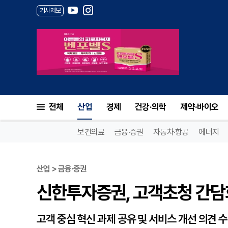
기사제보
신한투자증권, 고객초청 간담회
전체
산업
경제
건강·의학
제약·바이오
보건의료
금융·증권
자동차·항공
에너지
산업 > 금융·증권
신한투자증권, 고객초청 간담
고객 중심 혁신 과제 공유 및 서비스 개선 의견 