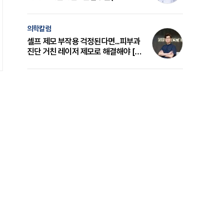
의 원리와 선택 기준 [길건 원장 칼럼]
의학칼럼
셀프 제모 부작용 걱정된다면...피부과
진단 거친 레이저 제모로 해결해야 [변
준석 원장 칼럼]