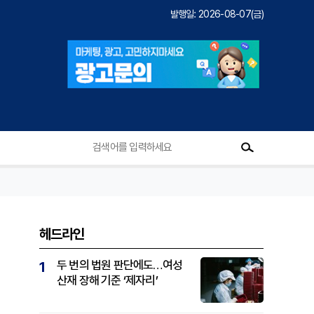
발행일: 2026-08-07(금)
헤드라인
두 번의 법원 판단에도…여성
1
산재 장해 기준 ‘제자리’