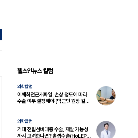
헬스인뉴스 칼럼
의학칼럼
어깨회전근개파열, 손상 정도에 따라
수술 여부 결정해야 [박근민 원장 칼
럼]
의학칼럼
거대 전립선비대증 수술, 재발 가능성
까지 고려한다면? 홀렙수술(HoLEP)