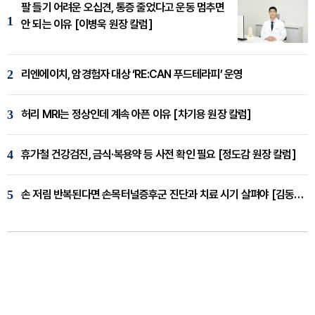
팔 들기 어려운 오십견, 통증 줄었다고 운동 멈추면
1
안 되는 이유 [이병욱 원장 칼럼]
2
리엔에이치, 암경험자 대상 ‘RE:CAN 푸드테라피’ 운영
3
허리 MRI는 정상인데 계속 아픈 이유 [차기용 원장 칼럼]
4
휴가철 건강검진, 금식·복용약 등 사전 확인 필요 [정도감 원장 칼럼]
5
손 저림 반복된다면 손목터널증후군 진단과 치료 시기 살펴야 [김동현 원장 칼럼]