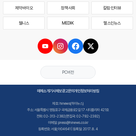
제약·바이오
정책·사회
칼럼·인터뷰
웰니스
MEDI·K
헬스인뉴스
PC버전
매체소개
기사제보
광고문의
개인정보처리방침
제호: hinews(하이뉴스)
주소: 서울특별시 영등포구 국제금융로2길 17 시티플라자 421호
전화: 02-313-2382(편집국: 02-782-2382)
이메일: press@hinews.co.kr
등록번호: 서울,아04641 | 등록일: 2017. 8. 4