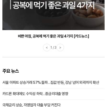
30대부터 유병률 2배...여자에게 꼭 필요한 검사는? [카드뉴스]
바쁜 아침, 공복에 먹기 좋은 과일 4가지 [카드뉴스]
<
1 / 3
>
주요 뉴스
서울 아파트 상승거래 57% 돌파…집값 반등, 강남 넘어 외곽까지 확산
카드론 확대에도 수익성 하락…중금리대출 영향
국채금리 상승, 자영업자 대출 부담 커진다