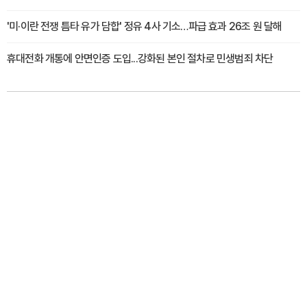
'미·이란 전쟁 틈타 유가 담합' 정유 4사 기소…파급 효과 26조 원 달해
휴대전화 개통에 안면인증 도입...강화된 본인 절차로 민생범죄 차단