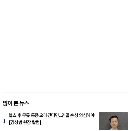
많이 본 뉴스
헬스 후 무릎 통증 오래간다면...연골 손상 의심해야
1
[김상범 원장 칼럼]