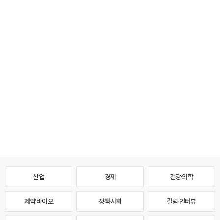
산업
경제
건강·의학
제약·바이오
정책·사회
칼럼·인터뷰