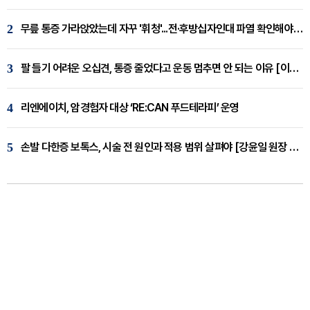
2
무릎 통증 가라앉았는데 자꾸 '휘청'...전·후방십자인대 파열 확인해야 [곽우경 원장 칼럼]
3
팔 들기 어려운 오십견, 통증 줄었다고 운동 멈추면 안 되는 이유 [이병욱 원장 칼럼]
4
리엔에이치, 암경험자 대상 ‘RE:CAN 푸드테라피’ 운영
5
손발 다한증 보톡스, 시술 전 원인과 적용 범위 살펴야 [강윤일 원장 칼럼]