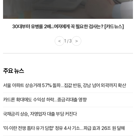
30대부터 유병률 2배...여자에게 꼭 필요한 검사는? [카드뉴스]
<
2 / 3
>
주요 뉴스
서울 아파트 상승거래 57% 돌파…집값 반등, 강남 넘어 외곽까지 확산
카드론 확대에도 수익성 하락…중금리대출 영향
국채금리 상승, 자영업자 대출 부담 커진다
'미·이란 전쟁 틈타 유가 담합' 정유 4사 기소…파급 효과 26조 원 달해