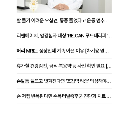
팔 들기 어려운 오십견, 통증 줄었다고 운동 멈추면 안 되는 이유 [이병욱 원장 칼럼]
리엔에이치, 암경험자 대상 ‘RE:CAN 푸드테라피’ 운영
허리 MRI는 정상인데 계속 아픈 이유 [차기용 원장 칼럼]
휴가철 건강검진, 금식·복용약 등 사전 확인 필요 [정도감 원장 칼럼]
손발톱 들뜨고 벗겨진다면 '조갑박리증' 의심해야 [김철윤 원장 칼럼]
손 저림 반복된다면 손목터널증후군 진단과 치료 시기 살펴야 [김동현 원장 칼럼]