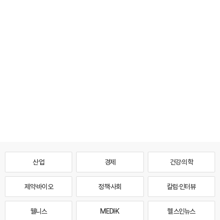
산업
경제
건강·의학
제약·바이오
정책·사회
칼럼·인터뷰
웰니스
MEDI·K
헬스인뉴스