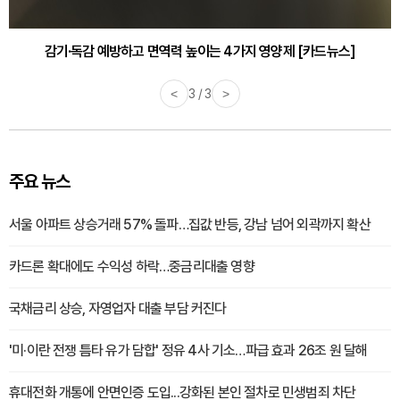
감기·독감 예방하고 면역력 높이는 4가지 영양제 [카드뉴스]
<
3 / 3
>
주요 뉴스
서울 아파트 상승거래 57% 돌파…집값 반등, 강남 넘어 외곽까지 확산
카드론 확대에도 수익성 하락…중금리대출 영향
국채금리 상승, 자영업자 대출 부담 커진다
'미·이란 전쟁 틈타 유가 담합' 정유 4사 기소…파급 효과 26조 원 달해
휴대전화 개통에 안면인증 도입...강화된 본인 절차로 민생범죄 차단