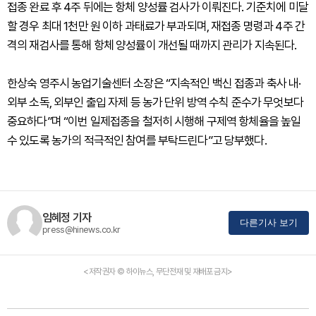
접종 완료 후 4주 뒤에는 항체 양성률 검사가 이뤄진다. 기준치에 미달
할 경우 최대 1천만 원 이하 과태료가 부과되며, 재접종 명령과 4주 간
격의 재검사를 통해 항체 양성률이 개선될 때까지 관리가 지속된다.
한상숙 영주시 농업기술센터 소장은 “지속적인 백신 접종과 축사 내·
외부 소독, 외부인 출입 자제 등 농가 단위 방역 수칙 준수가 무엇보다
중요하다”며 “이번 일제접종을 철저히 시행해 구제역 항체율을 높일
수 있도록 농가의 적극적인 참여를 부탁드린다”고 당부했다.
임혜정 기자
다른기사 보기
press@hinews.co.kr
<저작권자 © 하이뉴스, 무단전재 및 재배포 금지>