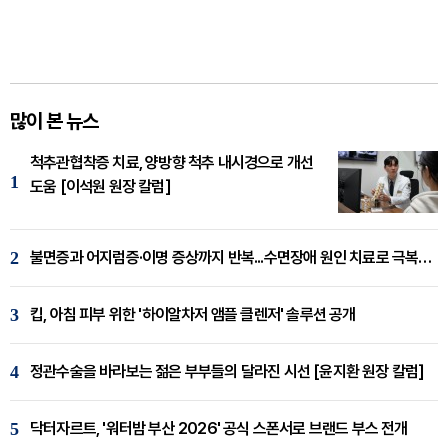
많이 본 뉴스
척추관협착증 치료, 양방향 척추 내시경으로 개선
1
도움 [이석원 원장 칼럼]
2
불면증과 어지럼증·이명 증상까지 반복...수면장애 원인 치료로 극복해야
3
킵, 아침 피부 위한 '하이알차저 앰플 클렌저' 솔루션 공개
4
정관수술을 바라보는 젊은 부부들의 달라진 시선 [윤지환 원장 칼럼]
5
닥터자르트, '워터밤 부산 2026' 공식 스폰서로 브랜드 부스 전개