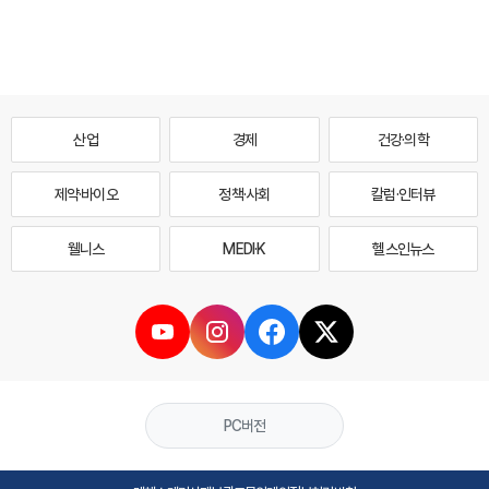
산업
경제
건강·의학
제약·바이오
정책·사회
칼럼·인터뷰
웰니스
MEDI·K
헬스인뉴스
PC버전