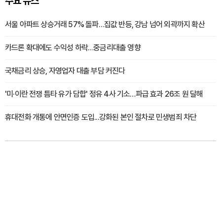
주요 뉴스
서울 아파트 상승거래 57% 돌파…집값 반등, 강남 넘어 외곽까지 확산
카드론 확대에도 수익성 하락…중금리대출 영향
국채금리 상승, 자영업자 대출 부담 커진다
'미·이란 전쟁 틈타 유가 담합' 정유 4사 기소…파급 효과 26조 원 달해
휴대전화 개통에 안면인증 도입...강화된 본인 절차로 민생범죄 차단