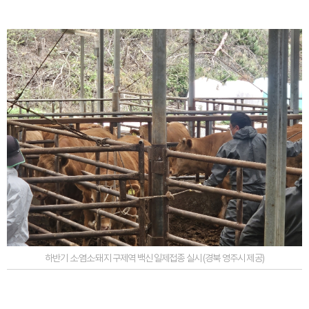
하반기 소·염소·돼지 구제역 백신 일제접종 실시 (경북 영주시 제공)