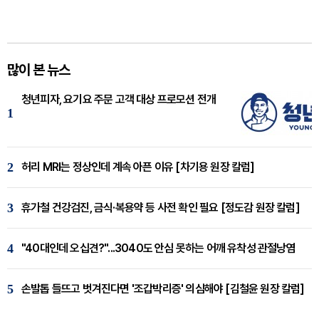
많이 본 뉴스
청년피자, 요기요 주문 고객 대상 프로모션 전개
1
2
허리 MRI는 정상인데 계속 아픈 이유 [차기용 원장 칼럼]
3
휴가철 건강검진, 금식·복용약 등 사전 확인 필요 [정도감 원장 칼럼]
4
"40대인데 오십견?"...3040도 안심 못하는 어깨 유착성 관절낭염
5
손발톱 들뜨고 벗겨진다면 '조갑박리증' 의심해야 [김철윤 원장 칼럼]