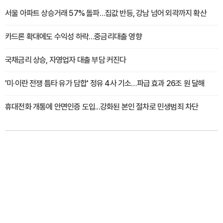
서울 아파트 상승거래 57% 돌파…집값 반등, 강남 넘어 외곽까지 확산
카드론 확대에도 수익성 하락…중금리대출 영향
국채금리 상승, 자영업자 대출 부담 커진다
'미·이란 전쟁 틈타 유가 담합' 정유 4사 기소…파급 효과 26조 원 달해
휴대전화 개통에 안면인증 도입...강화된 본인 절차로 민생범죄 차단