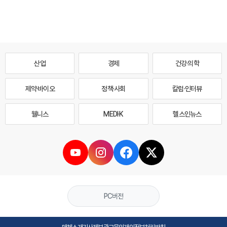
산업
경제
건강·의학
제약·바이오
정책·사회
칼럼·인터뷰
웰니스
MEDI·K
헬스인뉴스
PC버전