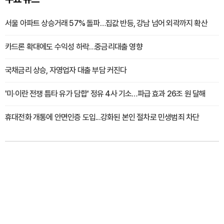
서울 아파트 상승거래 57% 돌파…집값 반등, 강남 넘어 외곽까지 확산
카드론 확대에도 수익성 하락…중금리대출 영향
국채금리 상승, 자영업자 대출 부담 커진다
'미·이란 전쟁 틈타 유가 담합' 정유 4사 기소…파급 효과 26조 원 달해
휴대전화 개통에 안면인증 도입...강화된 본인 절차로 민생범죄 차단