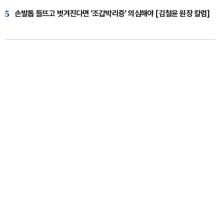
5
손발톱 들뜨고 벗겨진다면 '조갑박리증' 의심해야 [김철윤 원장 칼럼]