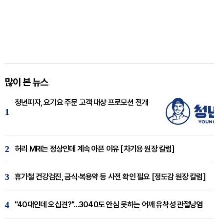
많이 본 뉴스
청년피자, 요기요 주문 고객 대상 프로모션 전개
1
2
허리 MRI는 정상인데 계속 아픈 이유 [차기용 원장 칼럼]
3
휴가철 건강검진, 금식·복용약 등 사전 확인 필요 [정도감 원장 칼럼]
4
"40대인데 오십견?"...3040도 안심 못하는 어깨 유착성 관절낭염