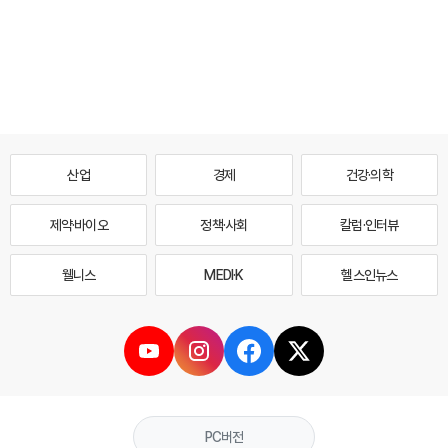
산업
경제
건강·의학
제약·바이오
정책·사회
칼럼·인터뷰
웰니스
MEDI·K
헬스인뉴스
PC버전