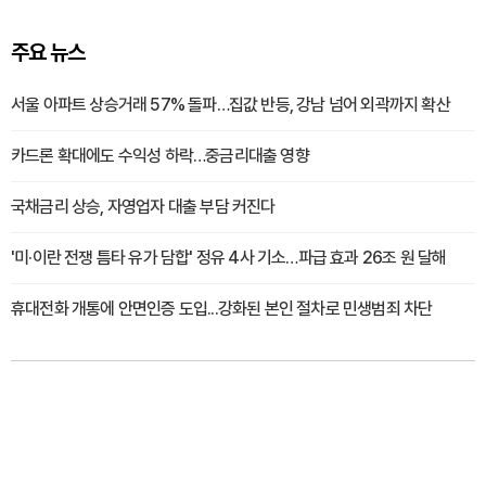
주요 뉴스
서울 아파트 상승거래 57% 돌파…집값 반등, 강남 넘어 외곽까지 확산
카드론 확대에도 수익성 하락…중금리대출 영향
국채금리 상승, 자영업자 대출 부담 커진다
'미·이란 전쟁 틈타 유가 담합' 정유 4사 기소…파급 효과 26조 원 달해
휴대전화 개통에 안면인증 도입...강화된 본인 절차로 민생범죄 차단