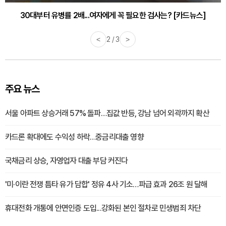
30대부터 유병률 2배...여자에게 꼭 필요한 검사는? [카드뉴스]
감기·독감 예방하고 면역력 높이는 4가지 영양제 [카드뉴스]
<
2 / 3
>
주요 뉴스
서울 아파트 상승거래 57% 돌파…집값 반등, 강남 넘어 외곽까지 확산
카드론 확대에도 수익성 하락…중금리대출 영향
국채금리 상승, 자영업자 대출 부담 커진다
'미·이란 전쟁 틈타 유가 담합' 정유 4사 기소…파급 효과 26조 원 달해
휴대전화 개통에 안면인증 도입...강화된 본인 절차로 민생범죄 차단