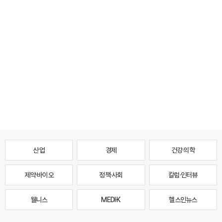
산업
경제
건강·의학
제약·바이오
정책·사회
칼럼·인터뷰
웰니스
MEDI·K
헬스인뉴스