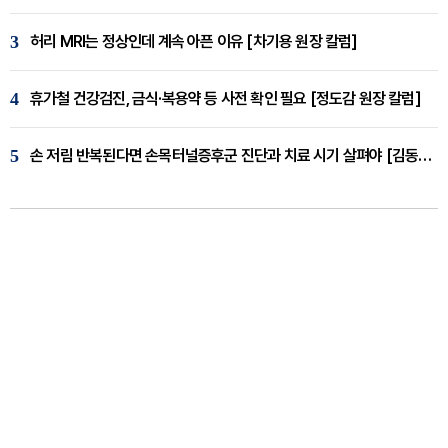
3
허리 MRI는 정상인데 계속 아픈 이유 [차기용 원장 칼럼]
4
휴가철 건강검진, 금식·복용약 등 사전 확인 필요 [정도감 원장 칼럼]
5
손 저림 반복된다면 손목터널증후군 진단과 치료 시기 살펴야 [김동현 원장 칼럼]