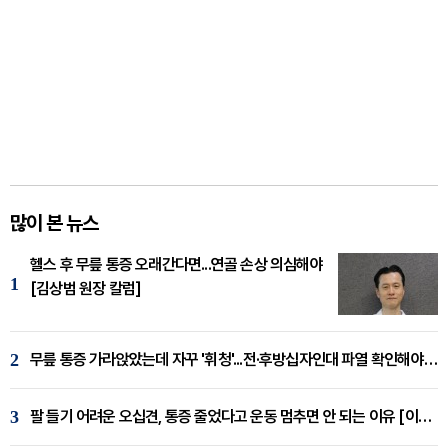
많이 본 뉴스
헬스 후 무릎 통증 오래간다면...연골 손상 의심해야
1
[김상범 원장 칼럼]
2
무릎 통증 가라앉았는데 자꾸 '휘청'...전·후방십자인대 파열 확인해야 [곽우경 원장 칼럼]
3
팔 들기 어려운 오십견, 통증 줄었다고 운동 멈추면 안 되는 이유 [이병욱 원장 칼럼]