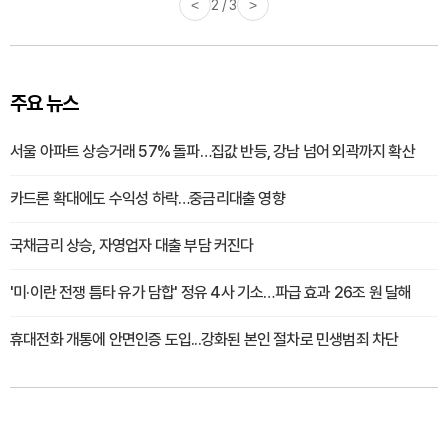
<
2 / 3
>
주요 뉴스
서울 아파트 상승거래 57% 돌파…집값 반등, 강남 넘어 외곽까지 확산
카드론 확대에도 수익성 하락…중금리대출 영향
국채금리 상승, 자영업자 대출 부담 커진다
'미·이란 전쟁 틈타 유가 담합' 정유 4사 기소…파급 효과 26조 원 달해
휴대전화 개통에 안면인증 도입...강화된 본인 절차로 민생범죄 차단