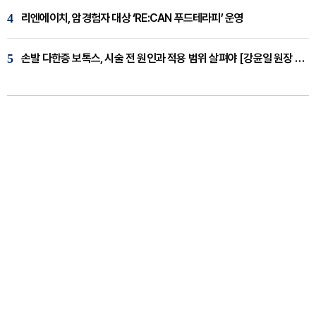
4
리엔에이치, 암경험자 대상 ‘RE:CAN 푸드테라피’ 운영
5
손발 다한증 보톡스, 시술 전 원인과 적용 범위 살펴야 [강윤일 원장 칼럼]