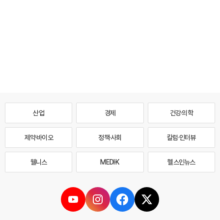
산업
경제
건강·의학
제약·바이오
정책·사회
칼럼·인터뷰
웰니스
MEDI·K
헬스인뉴스