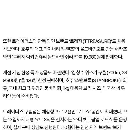
또한 트레이더스의 단독 와인 브랜드 ‘트레져(TTREASURE)’도 처음
선보인다. 호주의 대표 와이너리 ‘투핸즈’의 올드바인으로 만든 쉬라즈
와인 ‘트레져 럭키컨츄리 올드바인 쉬라즈’를 19,980원에 판매한다.
개점 기념 한정 특가 상품도 마련됐다. ‘김창수 위스키 구월(700ml, 23
9,800원)’을 126병 한정 판매하며, 호주 ‘스탠브록(STANBROKE)’ 와
규, 국내 최고급 횟감인 붉바리회, 1kg 대용량 브리 치즈, 태국산 생 두
리안 등이 준비됐다.
트레이더스 구월점은 체험형 프로모션인 ‘로드쇼’ 공간도 확대했다. 오
는 13일까지 대형 요트 3척을 전시하는 ‘스타보트 팝업 로드쇼’를 운영
하며, 실제 구매 상담도 진행된다. 10월에는 인천 지역 브랜드 ‘보가