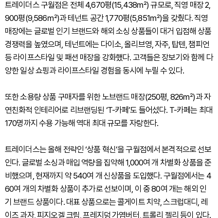
트레이더스 구월점은 전체 4,670평(15,438㎡) 규모로, 직영 매장 2,
900평(9,586㎡)과 테넌트 공간 1,770평(5,851㎡)을 갖췄다. 직영
매장에는 글로벌 인기 브랜드와 해외 소싱 상품들이 대거 입점해 상품
경쟁력을 높였으며, 테넌트에는 다이소, 올리브영, 자주, 탑텐, 챔피언
등 라이프스타일 및 패션 매장을 강화했다. 고객들은 장보기와 함께 다
양한 일상 쇼핑과 라이프스타일 경험을 동시에 누릴 수 있다.
또한 소용량 상품 구매자를 위한 노브랜드 매장(250평, 826㎡)과 자
연친화적 인테리어로 리브랜딩된 ‘T-카페’도 들어섰다. T-카페는 최대
170명까지 수용 가능해 역대 최대 규모를 자랑한다.
트레이더스는 올해 전략인 ‘상품 혁신’을 구월점에서 본격적으로 선보
인다. 글로벌 소싱과 매입 역량을 집약해 1,000여 개 차별화 상품을 준
비했으며, 현재까지 약 540여 개 신상품을 도입했다. 구월점에서는 4
60여 개의 차별화 상품이 추가로 선보이며, 이 중 80여 개는 해외 인
기 브랜드 상품이다. 대표 상품으로는 콜게이트 치약, 스크럽대디, 레
이즈 과자, 피지오겔 크림, 프레지덩 가염버터, 트롤리 젤리 등이 있다.