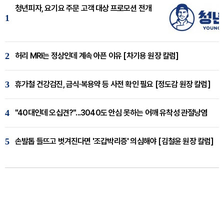
청년피자, 요기요 주문 고객 대상 프로모션 전개
1
2
허리 MRI는 정상인데 계속 아픈 이유 [차기용 원장 칼럼]
3
휴가철 건강검진, 금식·복용약 등 사전 확인 필요 [정도감 원장 칼럼]
4
"40대인데 오십견?"...3040도 안심 못하는 어깨 유착성 관절낭염
5
손발톱 들뜨고 벗겨진다면 '조갑박리증' 의심해야 [김철윤 원장 칼럼]