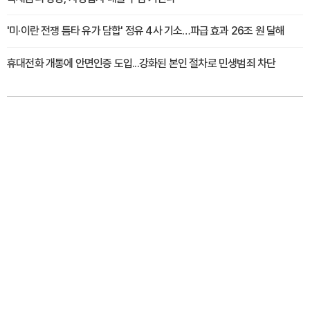
'미·이란 전쟁 틈타 유가 담합' 정유 4사 기소…파급 효과 26조 원 달해
휴대전화 개통에 안면인증 도입...강화된 본인 절차로 민생범죄 차단