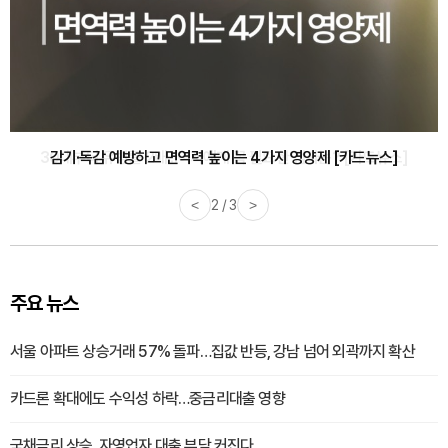
감기·독감 예방하고 면역력 높이는 4가지 영양제 [카드뉴스]
<
3 / 3
>
주요 뉴스
서울 아파트 상승거래 57% 돌파…집값 반등, 강남 넘어 외곽까지 확산
카드론 확대에도 수익성 하락…중금리대출 영향
국채금리 상승, 자영업자 대출 부담 커진다