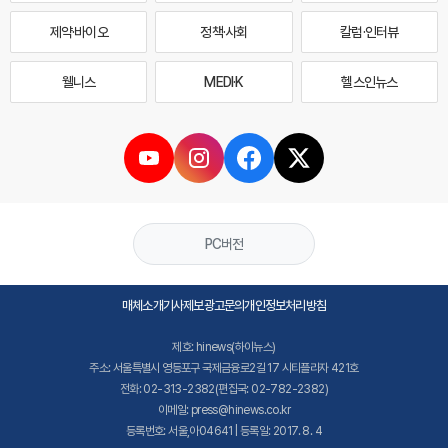
제약·바이오
정책·사회
칼럼·인터뷰
웰니스
MEDI·K
헬스인뉴스
PC버전
매체소개
기사제보
광고문의
개인정보처리방침
제호: hinews(하이뉴스)
주소: 서울특별시 영등포구 국제금융로2길 17 시티플라자 421호
전화: 02-313-2382(편집국: 02-782-2382)
이메일: press@hinews.co.kr
등록번호: 서울,아04641 | 등록일: 2017. 8. 4