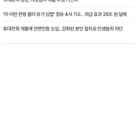
'미·이란 전쟁 틈타 유가 담합' 정유 4사 기소…파급 효과 26조 원 달해
휴대전화 개통에 안면인증 도입...강화된 본인 절차로 민생범죄 차단