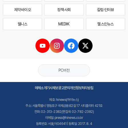
제약·바이오
정책·사회
칼럼·인터뷰
웰니스
MEDI·K
헬스인뉴스
PC버전
매체소개
기사제보
광고문의
개인정보처리방침
제호: hinews(하이뉴스)
주소: 서울특별시 영등포구 국제금융로2길 17 시티플라자 421호
전화: 02-313-2382(편집국: 02-782-2382)
이메일: press@hinews.co.kr
등록번호: 서울,아04641 | 등록일: 2017. 8. 4