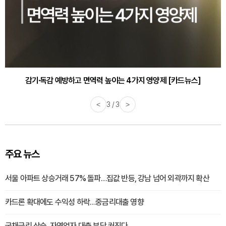
감기·독감 예방하고 면역력 높이는 4가지 영양제 [카드뉴스]
<
3 / 3
>
주요 뉴스
서울 아파트 상승거래 57% 돌파…집값 반등, 강남 넘어 외곽까지 확산
카드론 확대에도 수익성 하락…중금리대출 영향
국채금리 상승, 자영업자 대출 부담 커진다