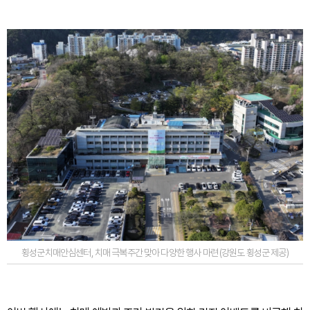
횡성군치매안심센터, 치매 극복주간 맞아 다양한 행사 마련 (강원도 횡성군 제공)