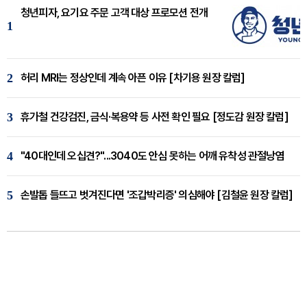
청년피자, 요기요 주문 고객 대상 프로모션 전개
1
2
허리 MRI는 정상인데 계속 아픈 이유 [차기용 원장 칼럼]
3
휴가철 건강검진, 금식·복용약 등 사전 확인 필요 [정도감 원장 칼럼]
4
"40대인데 오십견?"...3040도 안심 못하는 어깨 유착성 관절낭염
5
손발톱 들뜨고 벗겨진다면 '조갑박리증' 의심해야 [김철윤 원장 칼럼]