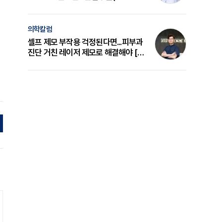
의 원리와 선택 기준 [길건 원장 칼럼]
의학칼럼
셀프 제모 부작용 걱정된다면...피부과
진단 거친 레이저 제모로 해결해야 [변
준석 원장 칼럼]