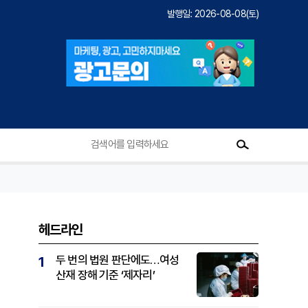
발행일: 2026-08-08(토)
헤드라인
두 번의 법원 판단에도…여성
1
산재 장해 기준 ‘제자리’