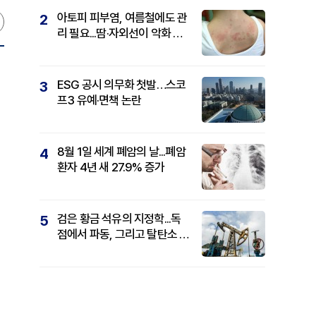
아토피 피부염, 여름철에도 관
2
리 필요...땀·자외선이 악화 요
인
ESG 공시 의무화 첫발…스코
3
프3 유예·면책 논란
8월 1일 세계 폐암의 날...폐암
4
환자 4년 새 27.9% 증가
검은 황금 석유의 지정학...독
5
점에서 파동, 그리고 탈탄소 패
권까지