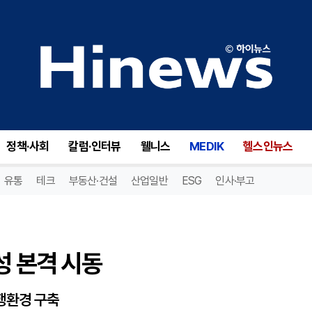
 본격 시동
정책·사회
칼럼·인터뷰
웰니스
MEDIK
헬스인뉴스
유통
테크
부동산·건설
산업일반
ESG
인사·부고
성 본격 시동
행환경 구축