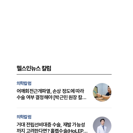
헬스인뉴스 칼럼
의학칼럼
어깨회전근개파열, 손상 정도에 따라
수술 여부 결정해야 [박근민 원장 칼
럼]
의학칼럼
거대 전립선비대증 수술, 재발 가능성
까지 고려한다면? 홀렙수술(HoLEP)