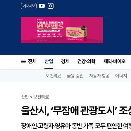
기사제보
울산시, ‘무장애 관광도시’ 조성
전체
산업
경제
건강·의학
제약·바이오
보건의료
금융·증권
자동차·항공
에너지
산업 > 보건의료
울산시, ‘무장애 관광도시’ 조
장애인·고령자·영유아 동반 가족 모두 편안한 여