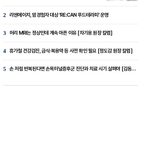
2
리엔에이치, 암경험자 대상 ‘RE:CAN 푸드테라피’ 운영
3
허리 MRI는 정상인데 계속 아픈 이유 [차기용 원장 칼럼]
4
휴가철 건강검진, 금식·복용약 등 사전 확인 필요 [정도감 원장 칼럼]
5
손 저림 반복된다면 손목터널증후군 진단과 치료 시기 살펴야 [김동현 원장 칼럼]