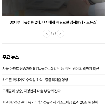
30대부터 유병률 2배...여자에게 꼭 필요한 검사는? [카드뉴스]
감기·독감 예방하고 면역력 높이는 4가지 영양제 [카드뉴스]
<
2 / 3
>
주요 뉴스
서울 아파트 상승거래 57% 돌파…집값 반등, 강남 넘어 외곽까지 확산
카드론 확대에도 수익성 하락…중금리대출 영향
국채금리 상승, 자영업자 대출 부담 커진다
'미·이란 전쟁 틈타 유가 담합' 정유 4사 기소…파급 효과 26조 원 달해