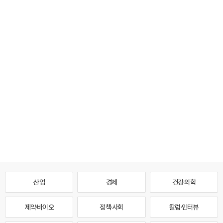
산업
경제
건강·의학
제약·바이오
정책·사회
칼럼·인터뷰