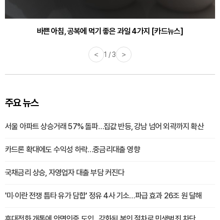
30대부터 유병률 2배...여자에게 꼭 필요한 검사는? [카드뉴스]
바쁜 아침, 공복에 먹기 좋은 과일 4가지 [카드뉴스]
<
1 / 3
>
주요 뉴스
서울 아파트 상승거래 57% 돌파…집값 반등, 강남 넘어 외곽까지 확산
카드론 확대에도 수익성 하락…중금리대출 영향
국채금리 상승, 자영업자 대출 부담 커진다
'미·이란 전쟁 틈타 유가 담합' 정유 4사 기소…파급 효과 26조 원 달해
휴대전화 개통에 안면인증 도입...강화된 본인 절차로 민생범죄 차단