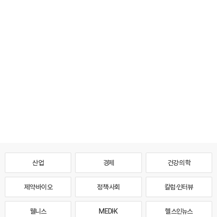
산업
경제
건강·의학
제약·바이오
정책·사회
칼럼·인터뷰
웰니스
MEDI·K
헬스인뉴스