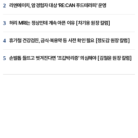
2
리엔에이치, 암경험자 대상 ‘RE:CAN 푸드테라피’ 운영
3
허리 MRI는 정상인데 계속 아픈 이유 [차기용 원장 칼럼]
4
휴가철 건강검진, 금식·복용약 등 사전 확인 필요 [정도감 원장 칼럼]
5
손발톱 들뜨고 벗겨진다면 '조갑박리증' 의심해야 [김철윤 원장 칼럼]