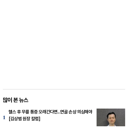
많이 본 뉴스
헬스 후 무릎 통증 오래간다면...연골 손상 의심해야
1
[김상범 원장 칼럼]