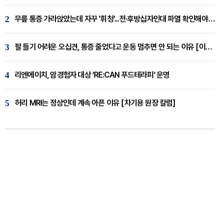
2
무릎 통증 가라앉았는데 자꾸 '휘청'...전·후방십자인대 파열 확인해야 [곽우경 원장 칼럼]
3
팔 들기 어려운 오십견, 통증 줄었다고 운동 멈추면 안 되는 이유 [이병욱 원장 칼럼]
4
리엔에이치, 암경험자 대상 ‘RE:CAN 푸드테라피’ 운영
5
허리 MRI는 정상인데 계속 아픈 이유 [차기용 원장 칼럼]