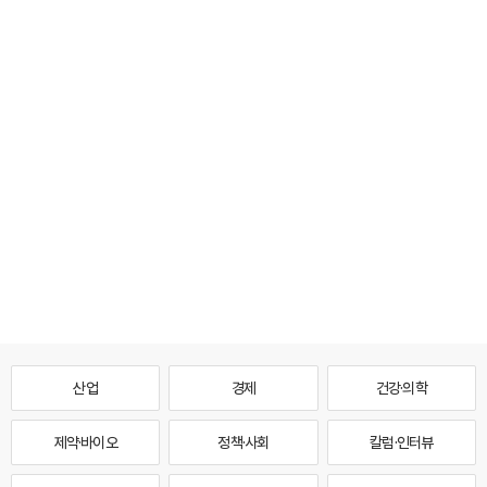
산업
경제
건강·의학
제약·바이오
정책·사회
칼럼·인터뷰