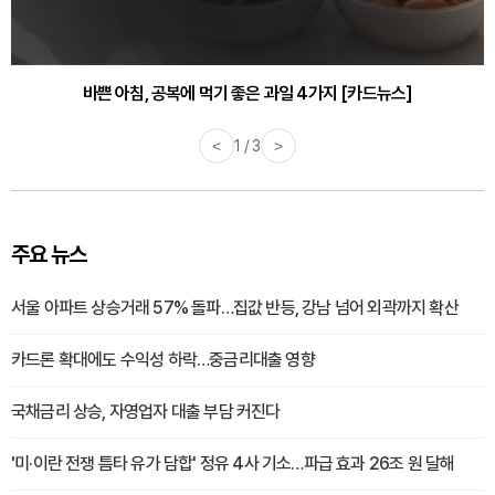
바쁜 아침, 공복에 먹기 좋은 과일 4가지 [카드뉴스]
<
1 / 3
>
주요 뉴스
서울 아파트 상승거래 57% 돌파…집값 반등, 강남 넘어 외곽까지 확산
카드론 확대에도 수익성 하락…중금리대출 영향
국채금리 상승, 자영업자 대출 부담 커진다
'미·이란 전쟁 틈타 유가 담합' 정유 4사 기소…파급 효과 26조 원 달해