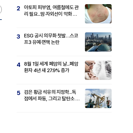
아토피 피부염, 여름철에도 관
2
리 필요...땀·자외선이 악화 요
인
ESG 공시 의무화 첫발…스코
3
프3 유예·면책 논란
8월 1일 세계 폐암의 날...폐암
4
환자 4년 새 27.9% 증가
벌
검은 황금 석유의 지정학...독
5
점에서 파동, 그리고 탈탄소 패
권까지