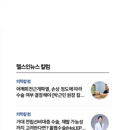
헬스인뉴스 칼럼
의학칼럼
어깨회전근개파열, 손상 정도에 따라
수술 여부 결정해야 [박근민 원장 칼
럼]
의학칼럼
거대 전립선비대증 수술, 재발 가능성
까지 고려한다면? 홀렙수술(HoLEP)