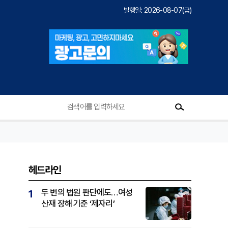
발행일: 2026-08-07(금)
헤드라인
두 번의 법원 판단에도…여성
1
산재 장해 기준 ‘제자리’