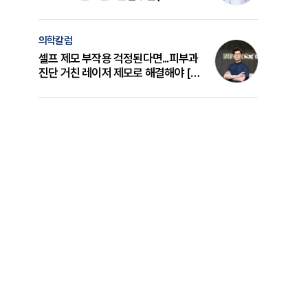
의 원리와 선택 기준 [길건 원장 칼럼]
의학칼럼
셀프 제모 부작용 걱정된다면...피부과
진단 거친 레이저 제모로 해결해야 [변
준석 원장 칼럼]