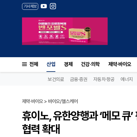
기사제보
전체
산업
경제
건강·의학
제약·바이오
보건의료
금융·증권
자동차·항공
에너지
제약·바이오 > 바이오/헬스케어
휴이노, 유한양행과 ‘메모 큐’
협력 확대