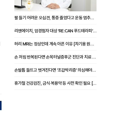
팔 들기 어려운 오십견, 통증 줄었다고 운동 멈추면 안 되는 이유 [이병욱 원장 칼럼]
리엔에이치, 암경험자 대상 ‘RE:CAN 푸드테라피’ 운영
제
허리 MRI는 정상인데 계속 아픈 이유 [차기용 원장 칼럼]
손 저림 반복된다면 손목터널증후군 진단과 치료 시기 살펴야 [김동현 원장 칼럼]
손발톱 들뜨고 벗겨진다면 '조갑박리증' 의심해야 [김철윤 원장 칼럼]
휴가철 건강검진, 금식·복용약 등 사전 확인 필요 [정도감 원장 칼럼]