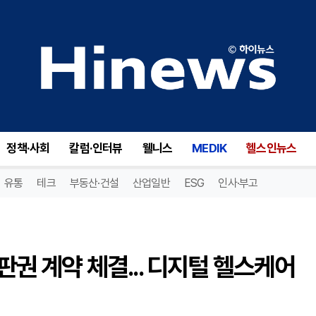
휴이노, 유한양행과 ‘메모 큐’ 판권 계약 체결... 디지털 헬스케어 협력 확대
정책·사회
칼럼·인터뷰
웰니스
MEDIK
헬스인뉴스
유통
테크
부동산·건설
산업일반
ESG
인사·부고
 판권 계약 체결... 디지털 헬스케어