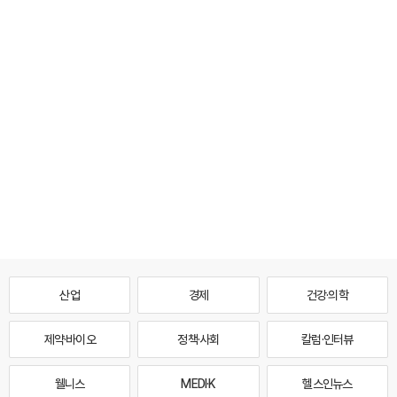
산업
경제
건강·의학
제약·바이오
정책·사회
칼럼·인터뷰
웰니스
MEDI·K
헬스인뉴스