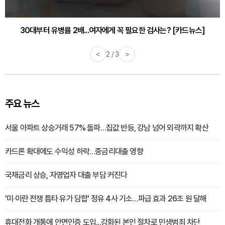
30대부터 유병률 2배...여자에게 꼭 필요한 검사는? [카드뉴스]
<
2 / 3
>
주요 뉴스
서울 아파트 상승거래 57% 돌파…집값 반등, 강남 넘어 외곽까지 확산
카드론 확대에도 수익성 하락…중금리대출 영향
국채금리 상승, 자영업자 대출 부담 커진다
'미·이란 전쟁 틈타 유가 담합' 정유 4사 기소…파급 효과 26조 원 달해
휴대전화 개통에 안면인증 도입...강화된 본인 절차로 민생범죄 차단