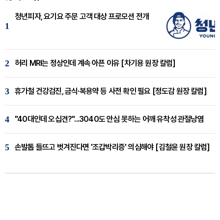
청년피자, 요기요 주문 고객 대상 프로모션 전개
1
2
허리 MRI는 정상인데 계속 아픈 이유 [차기용 원장 칼럼]
3
휴가철 건강검진, 금식·복용약 등 사전 확인 필요 [정도감 원장 칼럼]
4
"40대인데 오십견?"...3040도 안심 못하는 어깨 유착성 관절낭염
5
손발톱 들뜨고 벗겨진다면 '조갑박리증' 의심해야 [김철윤 원장 칼럼]