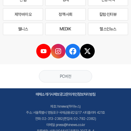
제약·바이오
정책·사회
칼럼·인터뷰
웰니스
MEDI·K
헬스인뉴스
PC버전
매체소개
기사제보
광고문의
개인정보처리방침
제호: hinews(하이뉴스)
주소: 서울특별시 영등포구 국제금융로2길 17 시티플라자 421호
전화: 02-313-2382(편집국: 02-782-2382)
이메일: press@hinews.co.kr
등록번호: 서울,아04641 | 등록일: 2017. 8. 4