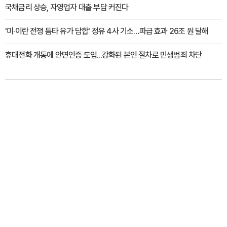
국채금리 상승, 자영업자 대출 부담 커진다
'미·이란 전쟁 틈타 유가 담합' 정유 4사 기소…파급 효과 26조 원 달해
휴대전화 개통에 안면인증 도입...강화된 본인 절차로 민생범죄 차단