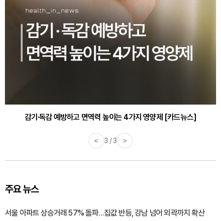
감기·독감 예방하고 면역력 높이는 4가지 영양제 [카드뉴스]
<
3 / 3
>
주요 뉴스
서울 아파트 상승거래 57% 돌파…집값 반등, 강남 넘어 외곽까지 확산