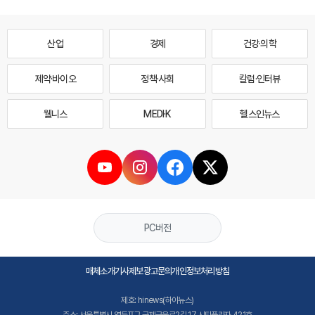
산업
경제
건강·의학
제약·바이오
정책·사회
칼럼·인터뷰
웰니스
MEDI·K
헬스인뉴스
PC버전
매체소개
기사제보
광고문의
개인정보처리방침
제호: hinews(하이뉴스)