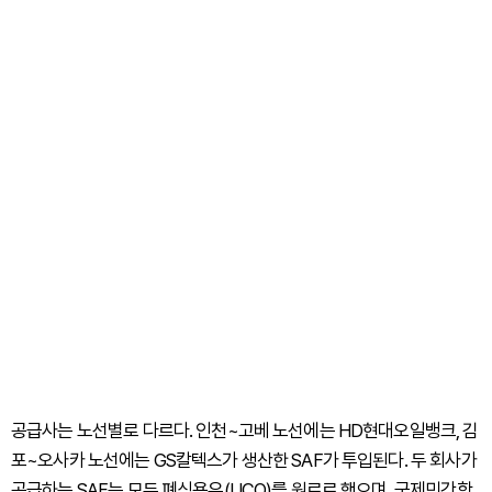
공급사는 노선별로 다르다. 인천~고베 노선에는 HD현대오일뱅크, 김
포~오사카 노선에는 GS칼텍스가 생산한 SAF가 투입된다. 두 회사가
공급하는 SAF는 모두 폐식용유(UCO)를 원료로 했으며, 국제민간항