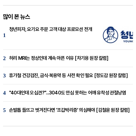
많이 본 뉴스
청년피자, 요기요 주문 고객 대상 프로모션 전개
1
2
허리 MRI는 정상인데 계속 아픈 이유 [차기용 원장 칼럼]
3
휴가철 건강검진, 금식·복용약 등 사전 확인 필요 [정도감 원장 칼럼]
4
"40대인데 오십견?"...3040도 안심 못하는 어깨 유착성 관절낭염
5
손발톱 들뜨고 벗겨진다면 '조갑박리증' 의심해야 [김철윤 원장 칼럼]