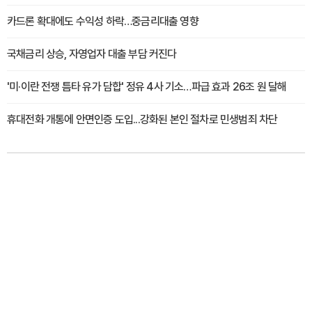
카드론 확대에도 수익성 하락…중금리대출 영향
국채금리 상승, 자영업자 대출 부담 커진다
'미·이란 전쟁 틈타 유가 담합' 정유 4사 기소…파급 효과 26조 원 달해
휴대전화 개통에 안면인증 도입...강화된 본인 절차로 민생범죄 차단