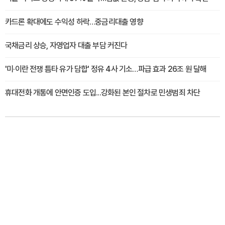
카드론 확대에도 수익성 하락…중금리대출 영향
국채금리 상승, 자영업자 대출 부담 커진다
'미·이란 전쟁 틈타 유가 담합' 정유 4사 기소…파급 효과 26조 원 달해
휴대전화 개통에 안면인증 도입...강화된 본인 절차로 민생범죄 차단