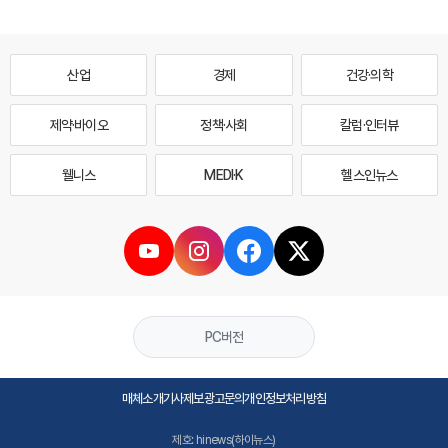
산업
경제
건강·의학
제약·바이오
정책·사회
칼럼·인터뷰
웰니스
MEDI·K
헬스인뉴스
PC버전
매체소개
기사제보
광고문의
개인정보처리방침
제호: hinews(하이뉴스)