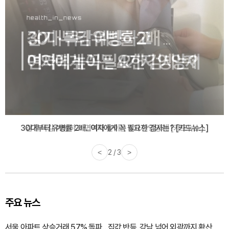
감기·독감 예방하고 면역력 높이는 4가지 영양제 [카드뉴스]
<
3 / 3
>
주요 뉴스
서울 아파트 상승거래 57% 돌파…집값 반등, 강남 넘어 외곽까지 확산