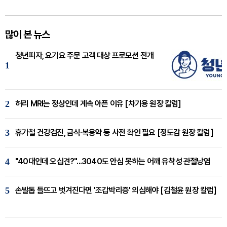
많이 본 뉴스
청년피자, 요기요 주문 고객 대상 프로모션 전개
1
2
허리 MRI는 정상인데 계속 아픈 이유 [차기용 원장 칼럼]
3
휴가철 건강검진, 금식·복용약 등 사전 확인 필요 [정도감 원장 칼럼]
4
"40대인데 오십견?"...3040도 안심 못하는 어깨 유착성 관절낭염
5
손발톱 들뜨고 벗겨진다면 '조갑박리증' 의심해야 [김철윤 원장 칼럼]