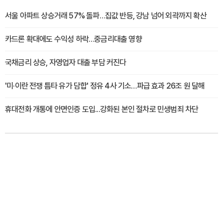
서울 아파트 상승거래 57% 돌파…집값 반등, 강남 넘어 외곽까지 확산
카드론 확대에도 수익성 하락…중금리대출 영향
국채금리 상승, 자영업자 대출 부담 커진다
'미·이란 전쟁 틈타 유가 담합' 정유 4사 기소…파급 효과 26조 원 달해
휴대전화 개통에 안면인증 도입...강화된 본인 절차로 민생범죄 차단