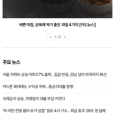
바쁜 아침, 공복에 먹기 좋은 과일 4가지 [카드뉴스]
<
1 / 3
>
주요 뉴스
서울 아파트 상승거래 57% 돌파…집값 반등, 강남 넘어 외곽까지 확산
카드론 확대에도 수익성 하락…중금리대출 영향
국채금리 상승, 자영업자 대출 부담 커진다
'미·이란 전쟁 틈타 유가 담합' 정유 4사 기소…파급 효과 26조 원 달해