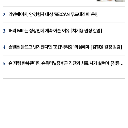
2
리엔에이치, 암경험자 대상 ‘RE:CAN 푸드테라피’ 운영
3
허리 MRI는 정상인데 계속 아픈 이유 [차기용 원장 칼럼]
4
손발톱 들뜨고 벗겨진다면 '조갑박리증' 의심해야 [김철윤 원장 칼럼]
5
손 저림 반복된다면 손목터널증후군 진단과 치료 시기 살펴야 [김동현 원장 칼럼]