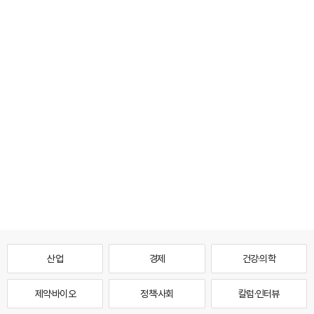
산업
경제
건강·의학
제약·바이오
정책·사회
칼럼·인터뷰