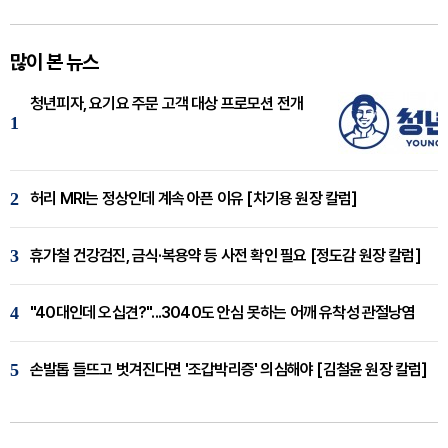
많이 본 뉴스
청년피자, 요기요 주문 고객 대상 프로모션 전개
1
2
허리 MRI는 정상인데 계속 아픈 이유 [차기용 원장 칼럼]
3
휴가철 건강검진, 금식·복용약 등 사전 확인 필요 [정도감 원장 칼럼]
4
"40대인데 오십견?"...3040도 안심 못하는 어깨 유착성 관절낭염
5
손발톱 들뜨고 벗겨진다면 '조갑박리증' 의심해야 [김철윤 원장 칼럼]