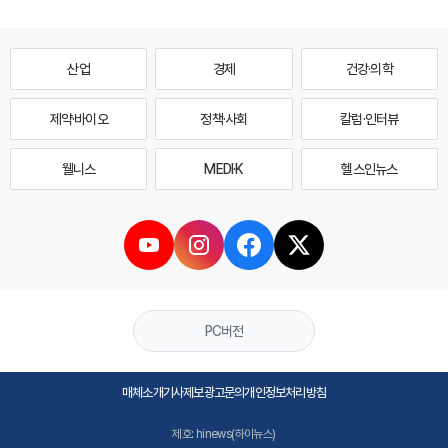
산업
경제
건강·의학
제약·바이오
정책·사회
칼럼·인터뷰
웰니스
MEDI·K
헬스인뉴스
PC버전
매체소개
기사제보
광고문의
개인정보처리방침
제호: hinews(하이뉴스)