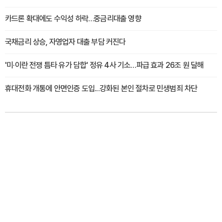
카드론 확대에도 수익성 하락…중금리대출 영향
국채금리 상승, 자영업자 대출 부담 커진다
'미·이란 전쟁 틈타 유가 담합' 정유 4사 기소…파급 효과 26조 원 달해
휴대전화 개통에 안면인증 도입...강화된 본인 절차로 민생범죄 차단