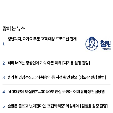
많이 본 뉴스
청년피자, 요기요 주문 고객 대상 프로모션 전개
1
2
허리 MRI는 정상인데 계속 아픈 이유 [차기용 원장 칼럼]
3
휴가철 건강검진, 금식·복용약 등 사전 확인 필요 [정도감 원장 칼럼]
4
"40대인데 오십견?"...3040도 안심 못하는 어깨 유착성 관절낭염
5
손발톱 들뜨고 벗겨진다면 '조갑박리증' 의심해야 [김철윤 원장 칼럼]