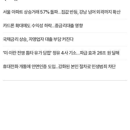
서울 아파트 상승거래 57% 돌파…집값 반등, 강남 넘어 외곽까지 확산
카드론 확대에도 수익성 하락…중금리대출 영향
국채금리 상승, 자영업자 대출 부담 커진다
'미·이란 전쟁 틈타 유가 담합' 정유 4사 기소…파급 효과 26조 원 달해
휴대전화 개통에 안면인증 도입...강화된 본인 절차로 민생범죄 차단