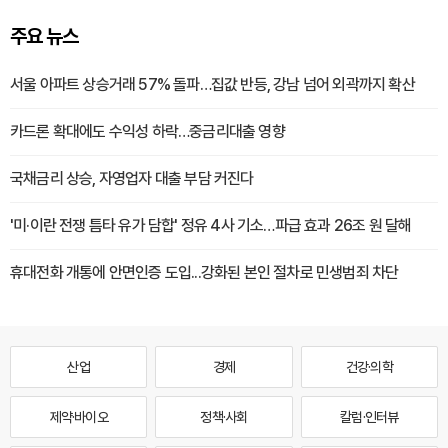
주요 뉴스
서울 아파트 상승거래 57% 돌파…집값 반등, 강남 넘어 외곽까지 확산
카드론 확대에도 수익성 하락…중금리대출 영향
국채금리 상승, 자영업자 대출 부담 커진다
'미·이란 전쟁 틈타 유가 담합' 정유 4사 기소…파급 효과 26조 원 달해
휴대전화 개통에 안면인증 도입...강화된 본인 절차로 민생범죄 차단
산업
경제
건강·의학
제약·바이오
정책·사회
칼럼·인터뷰