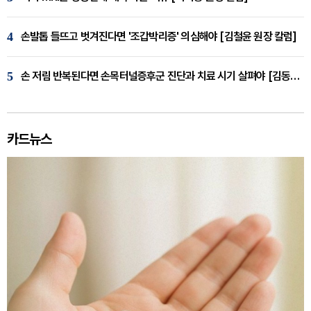
4
손발톱 들뜨고 벗겨진다면 '조갑박리증' 의심해야 [김철윤 원장 칼럼]
5
손 저림 반복된다면 손목터널증후군 진단과 치료 시기 살펴야 [김동현 원장 칼럼]
카드뉴스