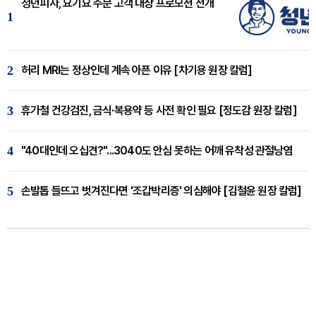
청년피자, 요기요 주문 고객 대상 프로모션 전개
1
2
허리 MRI는 정상인데 계속 아픈 이유 [차기용 원장 칼럼]
3
휴가철 건강검진, 금식·복용약 등 사전 확인 필요 [정도감 원장 칼럼]
4
"40대인데 오십견?"...3040도 안심 못하는 어깨 유착성 관절낭염
5
손발톱 들뜨고 벗겨진다면 '조갑박리증' 의심해야 [김철윤 원장 칼럼]