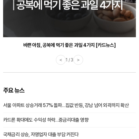
30대부터 유병률 2배...여자에게 꼭 필요한 검사는? [카드뉴스]
바쁜 아침, 공복에 먹기 좋은 과일 4가지 [카드뉴스]
<
1 / 3
>
주요 뉴스
서울 아파트 상승거래 57% 돌파…집값 반등, 강남 넘어 외곽까지 확산
카드론 확대에도 수익성 하락…중금리대출 영향
국채금리 상승, 자영업자 대출 부담 커진다