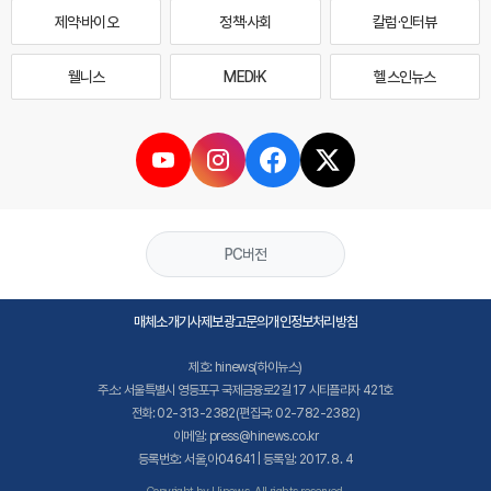
제약·바이오
정책·사회
칼럼·인터뷰
웰니스
MEDI·K
헬스인뉴스
PC버전
매체소개
기사제보
광고문의
개인정보처리방침
제호: hinews(하이뉴스)
주소: 서울특별시 영등포구 국제금융로2길 17 시티플라자 421호
전화: 02-313-2382(편집국: 02-782-2382)
이메일: press@hinews.co.kr
등록번호: 서울,아04641 | 등록일: 2017. 8. 4