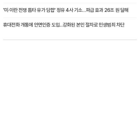
'미·이란 전쟁 틈타 유가 담합' 정유 4사 기소…파급 효과 26조 원 달해
휴대전화 개통에 안면인증 도입...강화된 본인 절차로 민생범죄 차단