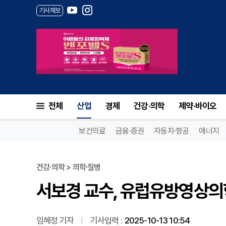
기사제보
서보경 교수, 유럽유방영상의학
전체
산업
경제
건강·의학
제약·바이오
보건의료
금융·증권
자동차·항공
에너지
건강·의학 > 의학·질병
서보경 교수, 유럽유방영상의
임혜정 기자
기사입력 :
2025-10-13 10:54