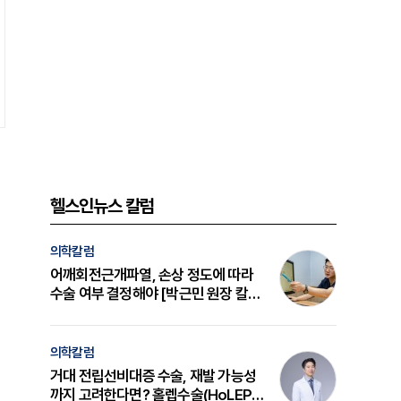
헬스인뉴스 칼럼
의학칼럼
어깨회전근개파열, 손상 정도에 따라
수술 여부 결정해야 [박근민 원장 칼
럼]
의학칼럼
거대 전립선비대증 수술, 재발 가능성
까지 고려한다면? 홀렙수술(HoLEP)