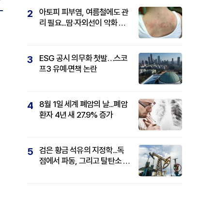
아토피 피부염, 여름철에도 관
2
리 필요...땀·자외선이 악화 요
인
ESG 공시 의무화 첫발…스코
3
프3 유예·면책 논란
8월 1일 세계 폐암의 날...폐암
4
환자 4년 새 27.9% 증가
검은 황금 석유의 지정학...독
5
점에서 파동, 그리고 탈탄소 패
권까지