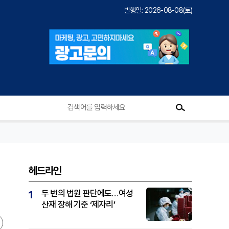
발행일: 2026-08-08(토)
헤드라인
두 번의 법원 판단에도…여성
1
산재 장해 기준 ‘제자리’