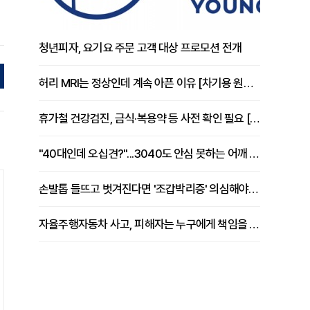
청년피자, 요기요 주문 고객 대상 프로모션 전개
허리 MRI는 정상인데 계속 아픈 이유 [차기용 원장 칼럼]
휴가철 건강검진, 금식·복용약 등 사전 확인 필요 [정도감 원장 칼럼]
"40대인데 오십견?"...3040도 안심 못하는 어깨 유착성 관절낭염
손발톱 들뜨고 벗겨진다면 '조갑박리증' 의심해야 [김철윤 원장 칼럼]
자율주행자동차 사고, 피해자는 누구에게 책임을 물을 수 있을까