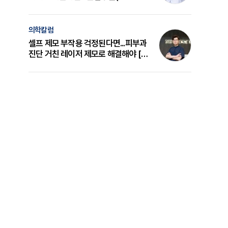
의 원리와 선택 기준 [길건 원장 칼럼]
의학칼럼
셀프 제모 부작용 걱정된다면...피부과
진단 거친 레이저 제모로 해결해야 [변
준석 원장 칼럼]