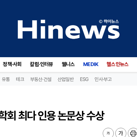
회 최다 인용 논문상 수상
정책·사회
칼럼·인터뷰
웰니스
MEDIK
헬스인뉴스
유통
테크
부동산·건설
산업일반
ESG
인사·부고
학회 최다 인용 논문상 수상