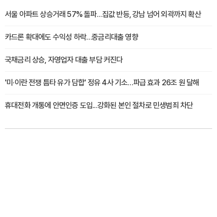
서울 아파트 상승거래 57% 돌파…집값 반등, 강남 넘어 외곽까지 확산
카드론 확대에도 수익성 하락…중금리대출 영향
국채금리 상승, 자영업자 대출 부담 커진다
'미·이란 전쟁 틈타 유가 담합' 정유 4사 기소…파급 효과 26조 원 달해
휴대전화 개통에 안면인증 도입...강화된 본인 절차로 민생범죄 차단