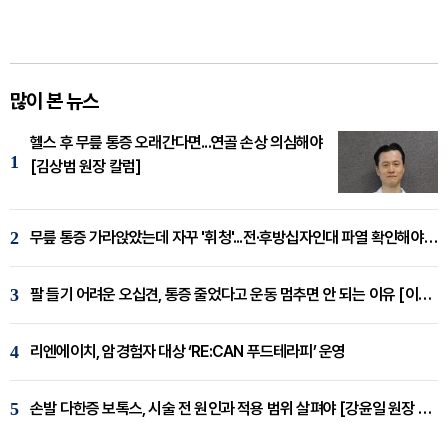
많이 본 뉴스
헬스 후 무릎 통증 오래간다면...연골 손상 의심해야
1
[김상범 원장 칼럼]
2
무릎 통증 가라앉았는데 자꾸 '휘청'...전·후방십자인대 파열 확인해야 [곽우경 원장 칼럼]
3
팔 들기 어려운 오십견, 통증 줄었다고 운동 멈추면 안 되는 이유 [이병욱 원장 칼럼]
4
리엔에이치, 암경험자 대상 ‘RE:CAN 푸드테라피’ 운영
5
손발 다한증 보톡스, 시술 전 원인과 적용 범위 살펴야 [강윤일 원장 칼럼]