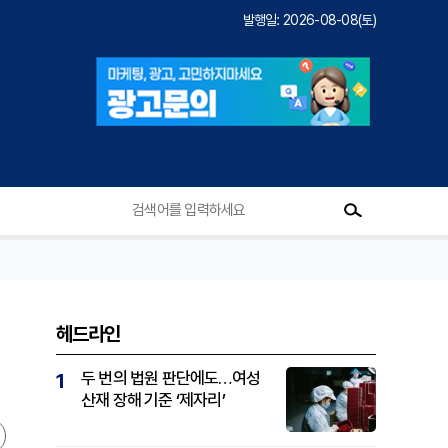
발행일: 2026-08-08(토)
헤드라인
두 번의 법원 판단에도…여성
1
산재 장해 기준 ‘제자리’