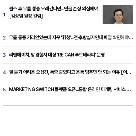
헬스 후 무릎 통증 오래간다면...연골 손상 의심해야
1
[김상범 원장 칼럼]
2
무릎 통증 가라앉았는데 자꾸 '휘청'...전·후방십자인대 파열 확인해야 [곽우경 원장 칼럼]
3
리엔에이치, 암경험자 대상 ‘RE:CAN 푸드테라피’ 운영
4
팔 들기 어려운 오십견, 통증 줄었다고 운동 멈추면 안 되는 이유 [이병욱 원장 칼럼]
5
MARKETING SWITCH 플랫폼 오픈...통합 온라인 마케팅 서비스 확대