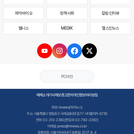
제약·바이오
정책·사회
칼럼·인터뷰
웰니스
MEDI·K
헬스인뉴스
PC버전
매체소개
기사제보
광고문의
개인정보처리방침
제호: hinews(하이뉴스)
주소: 서울특별시 영등포구 국제금융로2길 17 시티플라자 421호
전화: 02-313-2382(편집국: 02-782-2382)
이메일: press@hinews.co.kr
등록번호: 서울,아04641 | 등록일: 2017. 8. 4