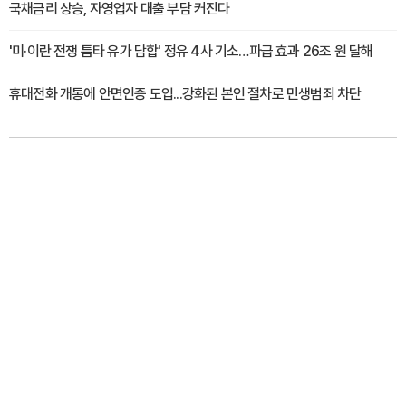
국채금리 상승, 자영업자 대출 부담 커진다
'미·이란 전쟁 틈타 유가 담합' 정유 4사 기소…파급 효과 26조 원 달해
휴대전화 개통에 안면인증 도입...강화된 본인 절차로 민생범죄 차단