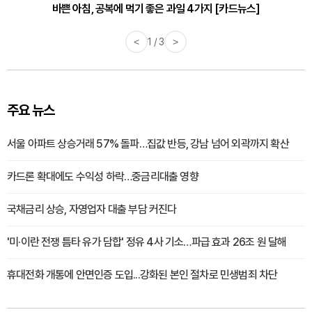
바쁜 아침, 공복에 먹기 좋은 과일 4가지 [카드뉴스]
<
1 / 3
>
주요 뉴스
서울 아파트 상승거래 57% 돌파…집값 반등, 강남 넘어 외곽까지 확산
카드론 확대에도 수익성 하락…중금리대출 영향
국채금리 상승, 자영업자 대출 부담 커진다
'미·이란 전쟁 틈타 유가 담합' 정유 4사 기소…파급 효과 26조 원 달해
휴대전화 개통에 안면인증 도입...강화된 본인 절차로 민생범죄 차단