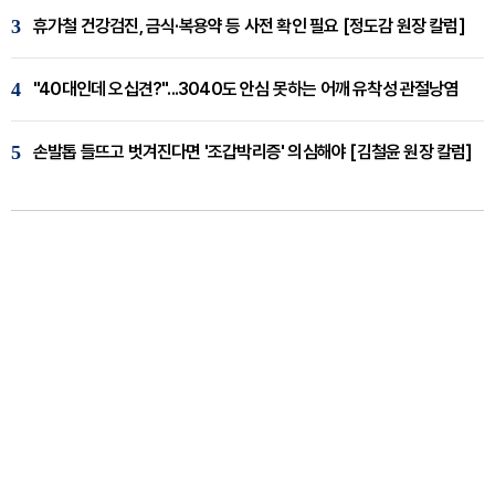
3
휴가철 건강검진, 금식·복용약 등 사전 확인 필요 [정도감 원장 칼럼]
4
"40대인데 오십견?"...3040도 안심 못하는 어깨 유착성 관절낭염
5
손발톱 들뜨고 벗겨진다면 '조갑박리증' 의심해야 [김철윤 원장 칼럼]