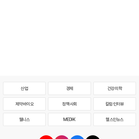
산업
경제
건강·의학
제약·바이오
정책·사회
칼럼·인터뷰
웰니스
MEDI·K
헬스인뉴스