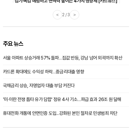
감기·독감 예방하고 면역력 높이는 4가지 영양제 [카드뉴스]
<
3 / 3
>
주요 뉴스
서울 아파트 상승거래 57% 돌파…집값 반등, 강남 넘어 외곽까지 확산
카드론 확대에도 수익성 하락…중금리대출 영향
국채금리 상승, 자영업자 대출 부담 커진다
'미·이란 전쟁 틈타 유가 담합' 정유 4사 기소…파급 효과 26조 원 달해
휴대전화 개통에 안면인증 도입...강화된 본인 절차로 민생범죄 차단