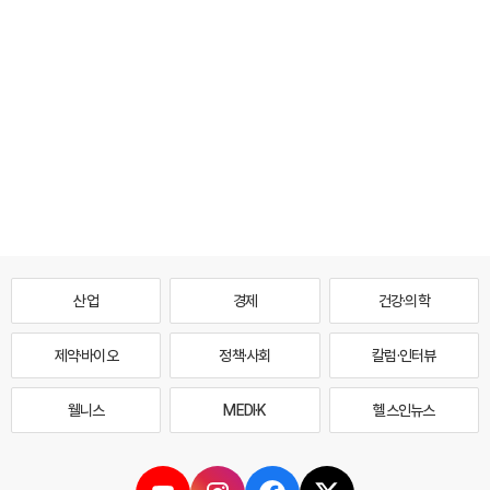
산업
경제
건강·의학
제약·바이오
정책·사회
칼럼·인터뷰
웰니스
MEDI·K
헬스인뉴스