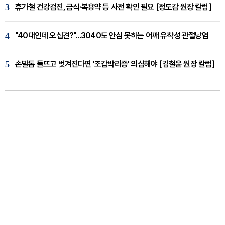
3
휴가철 건강검진, 금식·복용약 등 사전 확인 필요 [정도감 원장 칼럼]
4
"40대인데 오십견?"...3040도 안심 못하는 어깨 유착성 관절낭염
5
손발톱 들뜨고 벗겨진다면 '조갑박리증' 의심해야 [김철윤 원장 칼럼]