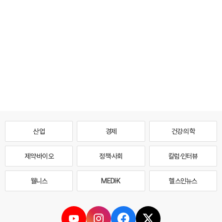
산업
경제
건강·의학
제약·바이오
정책·사회
칼럼·인터뷰
웰니스
MEDI·K
헬스인뉴스