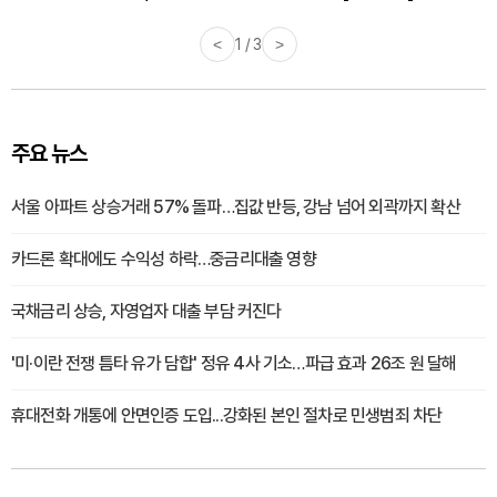
<
1 / 3
>
주요 뉴스
서울 아파트 상승거래 57% 돌파…집값 반등, 강남 넘어 외곽까지 확산
카드론 확대에도 수익성 하락…중금리대출 영향
국채금리 상승, 자영업자 대출 부담 커진다
'미·이란 전쟁 틈타 유가 담합' 정유 4사 기소…파급 효과 26조 원 달해
휴대전화 개통에 안면인증 도입...강화된 본인 절차로 민생범죄 차단