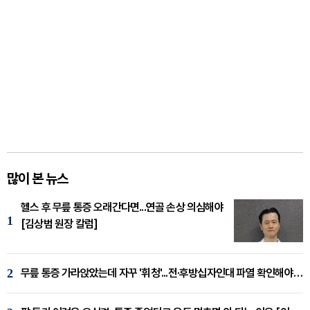
많이 본 뉴스
헬스 후 무릎 통증 오래간다면...연골 손상 의심해야
1
[김상범 원장 칼럼]
2
무릎 통증 가라앉았는데 자꾸 '휘청'...전·후방십자인대 파열 확인해야 [곽우경 원장 칼럼]