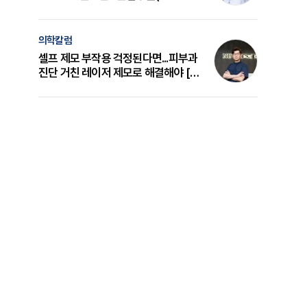
의 원리와 선택 기준 [길건 원장 칼럼]
의학칼럼
셀프 제모 부작용 걱정된다면...피부과
진단 거친 레이저 제모로 해결해야 [변
준석 원장 칼럼]