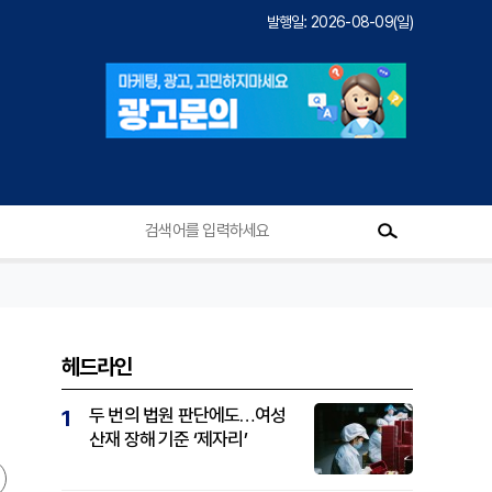
발행일: 2026-08-09(일)
헤드라인
두 번의 법원 판단에도…여성
1
산재 장해 기준 ‘제자리’