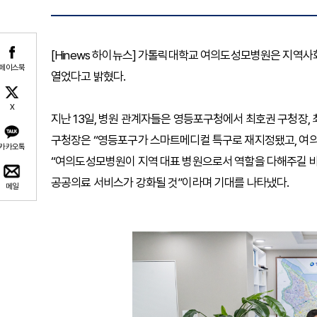
[Hinews 하이뉴스] 가톨릭대학교 여의도성모병원은 지역
페이스북
열었다고 밝혔다.
X
지난 13일, 병원 관계자들은 영등포구청에서 최호권 구청장, 
구청장은 “영등포구가 스마트메디컬 특구로 재지정됐고, 여의
카카오톡
“여의도성모병원이 지역 대표 병원으로서 역할을 다해주길 바
공공의료 서비스가 강화될 것”이라며 기대를 나타냈다.
메일