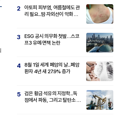
아토피 피부염, 여름철에도 관
2
리 필요...땀·자외선이 악화 요
인
ESG 공시 의무화 첫발…스코
3
프3 유예·면책 논란
최
8월 1일 세계 폐암의 날...폐암
4
환자 4년 새 27.9% 증가
검은 황금 석유의 지정학...독
5
점에서 파동, 그리고 탈탄소 패
권까지