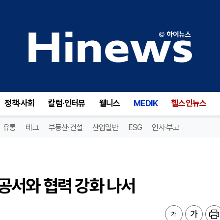
서와 협력 강화 나서
정책·사회
칼럼·인터뷰
웰니스
MEDIK
헬스인뉴스
유통
테크
부동산·건설
산업일반
ESG
인사·부고
공서와 협력 강화 나서