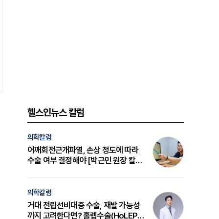
헬스인뉴스 칼럼
의학칼럼
어깨회전근개파열, 손상 정도에 따라
수술 여부 결정해야 [박근민 원장 칼
럼]
의학칼럼
거대 전립선비대증 수술, 재발 가능성
까지 고려한다면? 홀렙수술(HoLEP)