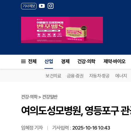
기사제보
여의도성모병원, 영등포구 관공
전체
산업
경제
건강·의학
제약·바이오
보건의료
금융·증권
자동차·항공
에너지
건강·의학 > 건강일반
여의도성모병원, 영등포구 관
임혜정 기자
기사입력 :
2025-10-16 10:43