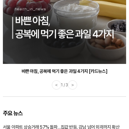
바쁜 아침, 공복에 먹기 좋은 과일 4가지 [카드뉴스]
<
1 / 3
>
주요 뉴스
서울 아파트 상승거래 57% 돌파…집값 반등, 강남 넘어 외곽까지 확산