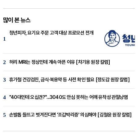
많이 본 뉴스
청년피자, 요기요 주문 고객 대상 프로모션 전개
1
2
허리 MRI는 정상인데 계속 아픈 이유 [차기용 원장 칼럼]
3
휴가철 건강검진, 금식·복용약 등 사전 확인 필요 [정도감 원장 칼럼]
4
"40대인데 오십견?"...3040도 안심 못하는 어깨 유착성 관절낭염
5
손발톱 들뜨고 벗겨진다면 '조갑박리증' 의심해야 [김철윤 원장 칼럼]