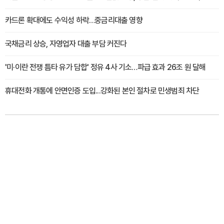
카드론 확대에도 수익성 하락…중금리대출 영향
국채금리 상승, 자영업자 대출 부담 커진다
'미·이란 전쟁 틈타 유가 담합' 정유 4사 기소…파급 효과 26조 원 달해
휴대전화 개통에 안면인증 도입...강화된 본인 절차로 민생범죄 차단