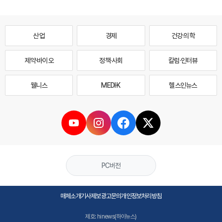
산업
경제
건강·의학
제약·바이오
정책·사회
칼럼·인터뷰
웰니스
MEDI·K
헬스인뉴스
PC버전
매체소개
기사제보
광고문의
개인정보처리방침
제호: hinews(하이뉴스)