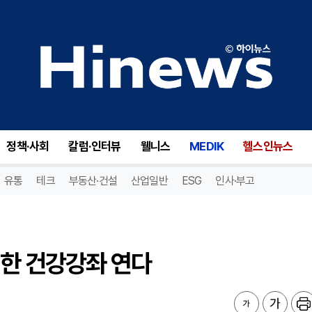
한 건강강좌 연다
정책·사회
칼럼·인터뷰
웰니스
MEDIK
헬스인뉴스
유통
테크
부동산·건설
산업일반
ESG
인사·부고
위한 건강강좌 연다