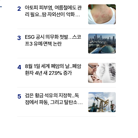
아토피 피부염, 여름철에도 관
2
리 필요...땀·자외선이 악화 요
인
ESG 공시 의무화 첫발…스코
3
프3 유예·면책 논란
8월 1일 세계 폐암의 날...폐암
4
환자 4년 새 27.9% 증가
검은 황금 석유의 지정학...독
5
점에서 파동, 그리고 탈탄소 패
권까지