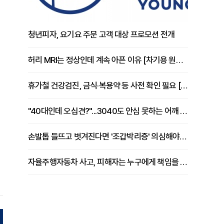
청년피자, 요기요 주문 고객 대상 프로모션 전개
허리 MRI는 정상인데 계속 아픈 이유 [차기용 원장 칼럼]
휴가철 건강검진, 금식·복용약 등 사전 확인 필요 [정도감 원장 칼럼]
"40대인데 오십견?"...3040도 안심 못하는 어깨 유착성 관절낭염
손발톱 들뜨고 벗겨진다면 '조갑박리증' 의심해야 [김철윤 원장 칼럼]
자율주행자동차 사고, 피해자는 누구에게 책임을 물을 수 있을까