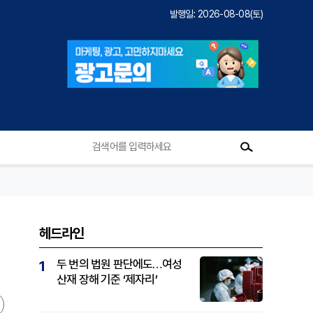
발행일: 2026-08-08(토)
헤드라인
두 번의 법원 판단에도…여성
1
산재 장해 기준 ‘제자리’