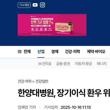
기사제보
한양대병원, 장기이식 환우 위
전체
산업
경제
건강·의학
제약·바이오
보건의료
금융·증권
자동차·항공
에너지
건강·의학 > 건강일반
한양대병원, 장기이식 환우 
임혜정 기자
기사입력 :
2025-10-16 11:15