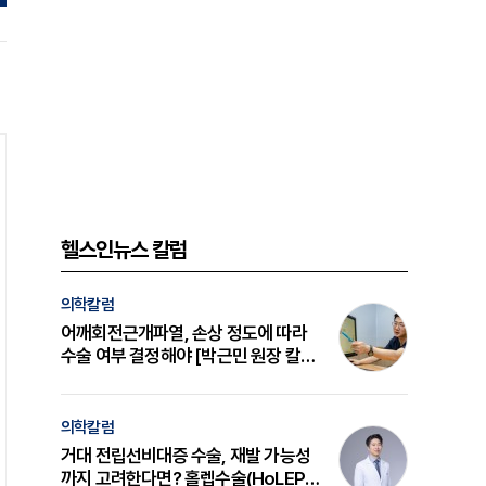
헬스인뉴스 칼럼
의학칼럼
어깨회전근개파열, 손상 정도에 따라
수술 여부 결정해야 [박근민 원장 칼
럼]
의학칼럼
거대 전립선비대증 수술, 재발 가능성
까지 고려한다면? 홀렙수술(HoLEP)