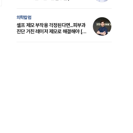
의 원리와 선택 기준 [길건 원장 칼럼]
의학칼럼
셀프 제모 부작용 걱정된다면...피부과
진단 거친 레이저 제모로 해결해야 [변
준석 원장 칼럼]