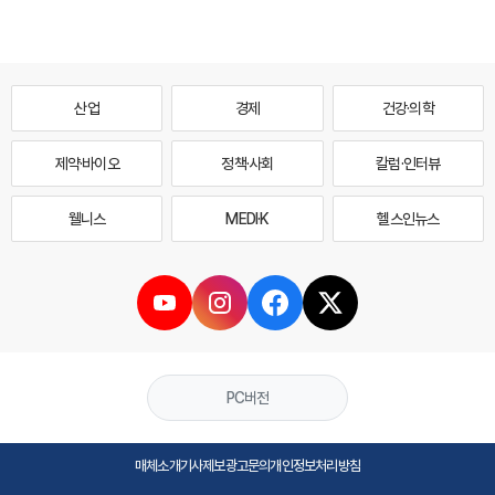
산업
경제
건강·의학
제약·바이오
정책·사회
칼럼·인터뷰
웰니스
MEDI·K
헬스인뉴스
PC버전
매체소개
기사제보
광고문의
개인정보처리방침