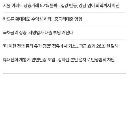
서울 아파트 상승거래 57% 돌파…집값 반등, 강남 넘어 외곽까지 확산
카드론 확대에도 수익성 하락…중금리대출 영향
국채금리 상승, 자영업자 대출 부담 커진다
'미·이란 전쟁 틈타 유가 담합' 정유 4사 기소…파급 효과 26조 원 달해
휴대전화 개통에 안면인증 도입...강화된 본인 절차로 민생범죄 차단