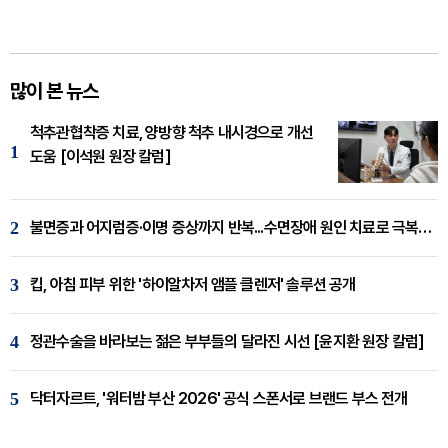
많이 본 뉴스
척추관협착증 치료, 양방향 척추 내시경으로 개선
1
도움 [이석원 원장 칼럼]
2
불면증과 어지럼증·이명 증상까지 반복...수면장애 원인 치료로 극복해야
3
킵, 아침 피부 위한 '하이알차저 앰플 클렌저' 솔루션 공개
4
정관수술을 바라보는 젊은 부부들의 달라진 시선 [윤지환 원장 칼럼]
5
닥터자르트, '워터밤 부산 2026' 공식 스폰서로 브랜드 부스 전개