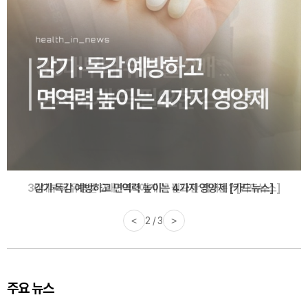
감기·독감 예방하고 면역력 높이는 4가지 영양제 [카드뉴스]
<
3 / 3
>
주요 뉴스