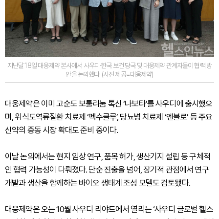
지난달 18일 대웅제약 본사에서 사우디·한국 보건 당국 및 대웅제약 관계자들이 협력 방
안을 논의했다. (사진 제공=대웅제약)
대웅제약은 이미 고순도 보툴리눔 톡신 ‘나보타’를 사우디에 출시했으
며, 위식도역류질환 치료제 ‘펙수클루’, 당뇨병 치료제 ‘엔블로’ 등 주요
신약의 중동 시장 확대도 준비 중이다.
이날 논의에서는 현지 임상 연구, 품목 허가, 생산기지 설립 등 구체적
인 협력 가능성이 다뤄졌다. 단순 진출을 넘어, 장기적 관점에서 연구
개발과 생산을 함께하는 바이오 생태계 조성 모델도 검토됐다.
대웅제약은 오는 10월 사우디 리야드에서 열리는 ‘사우디 글로벌 헬스