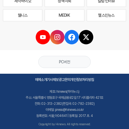
제약·바이오
정책·사회
칼럼·인터뷰
웰니스
MEDI·K
헬스인뉴스
PC버전
매체소개
기사제보
광고문의
개인정보처리방침
제호: hinews(하이뉴스)
주소: 서울특별시 영등포구 국제금융로2길 17 시티플라자 421호
전화: 02-313-2382(편집국: 02-782-2382)
이메일: press@hinews.co.kr
등록번호: 서울,아04641 | 등록일: 2017. 8. 4
Copyright by Hinews. All rights reserved.