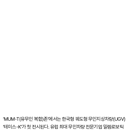
‘MUM-T(유무인 복합)존’에서는 한국형 궤도형 무인지상차량(UGV)
‘테미스-K’가 첫 전시된다. 유럽 최대 무인차량 전문기업 밀렘로보틱