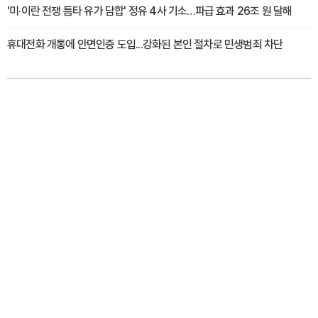
'미·이란 전쟁 틈타 유가 담합' 정유 4사 기소…파급 효과 26조 원 달해
휴대전화 개통에 안면인증 도입...강화된 본인 절차로 민생범죄 차단