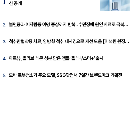
1
션 공개
2
불면증과 어지럼증·이명 증상까지 반복...수면장애 원인 치료로 극복해야
3
척추관협착증 치료, 양방향 척추 내시경으로 개선 도움 [이석원 원장 칼럼]
4
아르뷰, 올리브·레몬 성분 담은 앰플 ‘올레부스터+’ 출시
5
모바 로봇청소기 주요 모델, SSG닷컴서 7일간 브랜드마크 기획전