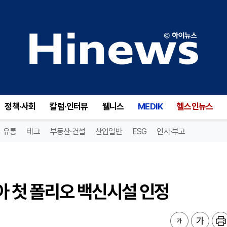
아 첫 폴리오 백신시설 인정
정책·사회
칼럼·인터뷰
웰니스
MEDIK
헬스인뉴스
유통
테크
부동산·건설
산업일반
ESG
인사·부고
시아 첫 폴리오 백신시설 인정