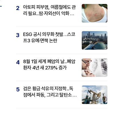
아토피 피부염, 여름철에도 관
2
리 필요...땀·자외선이 악화 요
인
ESG 공시 의무화 첫발…스코
3
프3 유예·면책 논란
8월 1일 세계 폐암의 날...폐암
4
환자 4년 새 27.9% 증가
검은 황금 석유의 지정학...독
5
점에서 파동, 그리고 탈탄소 패
권까지