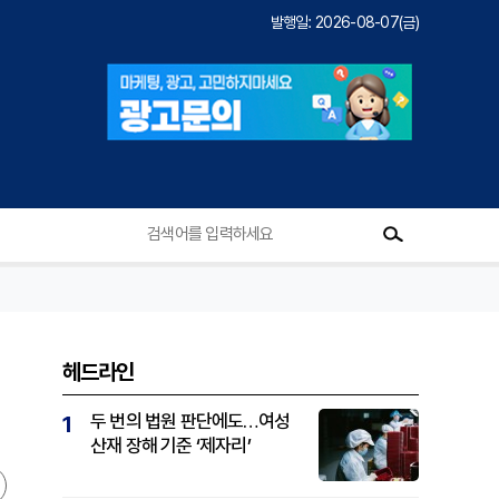
발행일: 2026-08-07(금)
헤드라인
두 번의 법원 판단에도…여성
1
산재 장해 기준 ‘제자리’