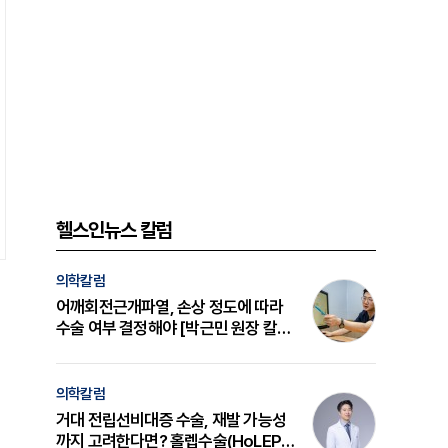
헬스인뉴스 칼럼
의학칼럼
어깨회전근개파열, 손상 정도에 따라
수술 여부 결정해야 [박근민 원장 칼
럼]
의학칼럼
거대 전립선비대증 수술, 재발 가능성
까지 고려한다면? 홀렙수술(HoLEP)