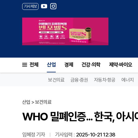
기사제보
WHO 밀폐인증... 한국, 아시
전체
산업
경제
건강·의학
제약·바이오
보건의료
금융·증권
자동차·항공
에너지
산업 > 보건의료
WHO 밀폐인증... 한국, 아
임혜정 기자
기사입력 :
2025-10-21 12:38