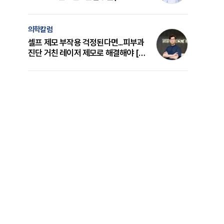
의 원리와 선택 기준 [길건 원장 칼럼]
의학칼럼
셀프 제모 부작용 걱정된다면...피부과
진단 거친 레이저 제모로 해결해야 [변
준석 원장 칼럼]