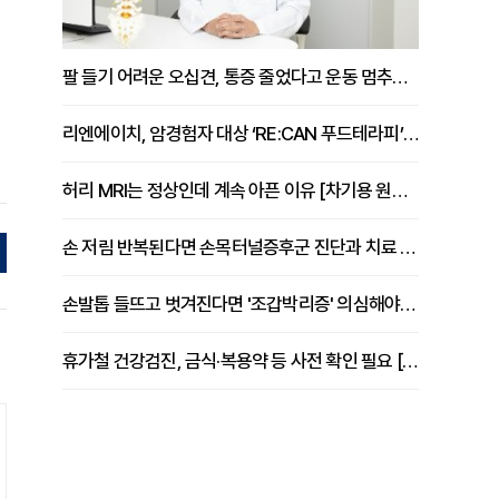
팔 들기 어려운 오십견, 통증 줄었다고 운동 멈추면 안 되는 이유 [이병욱 원장 칼럼]
리엔에이치, 암경험자 대상 ‘RE:CAN 푸드테라피’ 운영
허리 MRI는 정상인데 계속 아픈 이유 [차기용 원장 칼럼]
손 저림 반복된다면 손목터널증후군 진단과 치료 시기 살펴야 [김동현 원장 칼럼]
손발톱 들뜨고 벗겨진다면 '조갑박리증' 의심해야 [김철윤 원장 칼럼]
휴가철 건강검진, 금식·복용약 등 사전 확인 필요 [정도감 원장 칼럼]