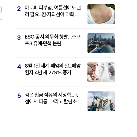
아토피 피부염, 여름철에도 관
2
리 필요...땀·자외선이 악화 요
인
ESG 공시 의무화 첫발…스코
3
프3 유예·면책 논란
8월 1일 세계 폐암의 날...폐암
4
환자 4년 새 27.9% 증가
검은 황금 석유의 지정학...독
5
점에서 파동, 그리고 탈탄소 패
권까지