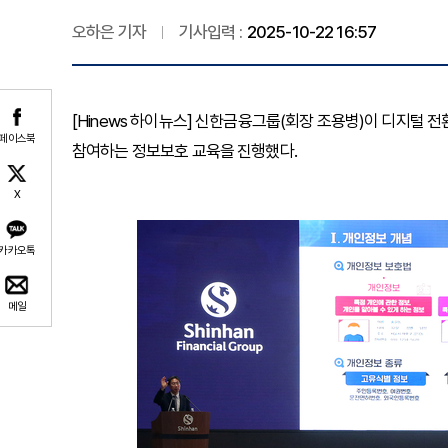
오하은 기자
기사입력 :
2025-10-22 16:57
[Hinews 하이뉴스] 신한금융그룹(회장 조용병)이 디지털 
페이스북
참여하는 정보보호 교육을 진행했다.
X
카카오톡
메일