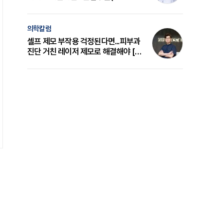
의 원리와 선택 기준 [길건 원장 칼럼]
의학칼럼
셀프 제모 부작용 걱정된다면...피부과
진단 거친 레이저 제모로 해결해야 [변
준석 원장 칼럼]