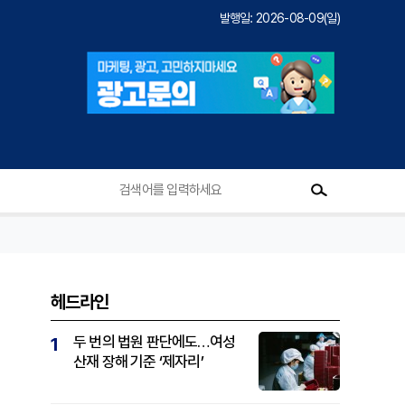
발행일: 2026-08-09(일)
헤드라인
두 번의 법원 판단에도…여성
1
산재 장해 기준 ‘제자리’