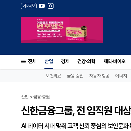
기사제보
신한금융그룹, 전 임직원 대상
전체
산업
경제
건강·의학
제약·바이오
보건의료
금융·증권
자동차·항공
에너지
산업 > 금융·증권
신한금융그룹, 전 임직원 대상
AI·데이터 시대 맞춰 고객 신뢰 중심의 보안문화