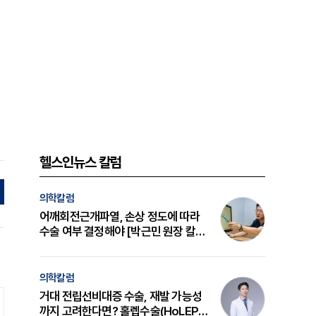
헬스인뉴스 칼럼
의학칼럼
어깨회전근개파열, 손상 정도에 따라
수술 여부 결정해야 [박근민 원장 칼
럼]
의학칼럼
거대 전립선비대증 수술, 재발 가능성
까지 고려한다면? 홀렙수술(HoLEP)