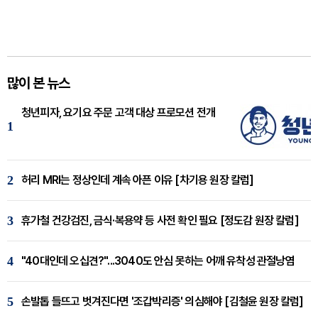
많이 본 뉴스
청년피자, 요기요 주문 고객 대상 프로모션 전개
1
2
허리 MRI는 정상인데 계속 아픈 이유 [차기용 원장 칼럼]
3
휴가철 건강검진, 금식·복용약 등 사전 확인 필요 [정도감 원장 칼럼]
4
"40대인데 오십견?"...3040도 안심 못하는 어깨 유착성 관절낭염
5
손발톱 들뜨고 벗겨진다면 '조갑박리증' 의심해야 [김철윤 원장 칼럼]