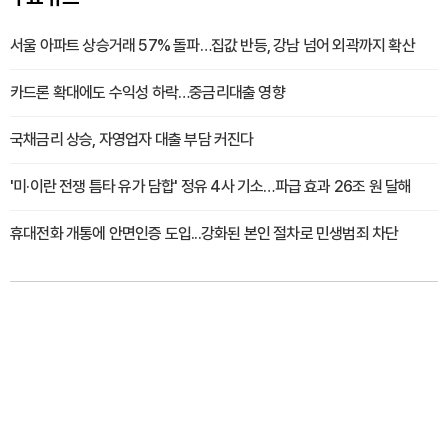
서울 아파트 상승거래 57% 돌파…집값 반등, 강남 넘어 외곽까지 확산
카드론 확대에도 수익성 하락…중금리대출 영향
국채금리 상승, 자영업자 대출 부담 커진다
'미·이란 전쟁 틈타 유가 담합' 정유 4사 기소…파급 효과 26조 원 달해
휴대전화 개통에 안면인증 도입...강화된 본인 절차로 민생범죄 차단