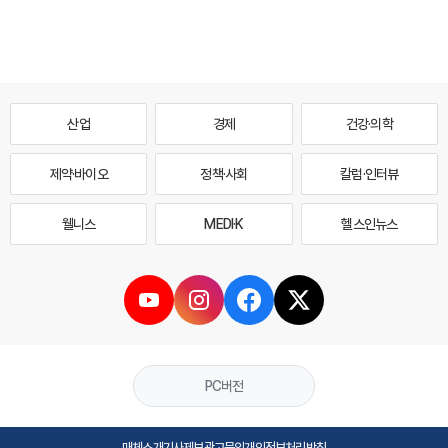
산업
경제
건강·의학
제약·바이오
정책·사회
칼럼·인터뷰
웰니스
MEDI·K
헬스인뉴스
PC버전
매체소개
기사제보
광고문의
개인정보처리방침