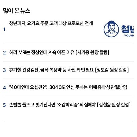
많이 본 뉴스
청년피자, 요기요 주문 고객 대상 프로모션 전개
1
2
허리 MRI는 정상인데 계속 아픈 이유 [차기용 원장 칼럼]
3
휴가철 건강검진, 금식·복용약 등 사전 확인 필요 [정도감 원장 칼럼]
4
"40대인데 오십견?"...3040도 안심 못하는 어깨 유착성 관절낭염
5
손발톱 들뜨고 벗겨진다면 '조갑박리증' 의심해야 [김철윤 원장 칼럼]