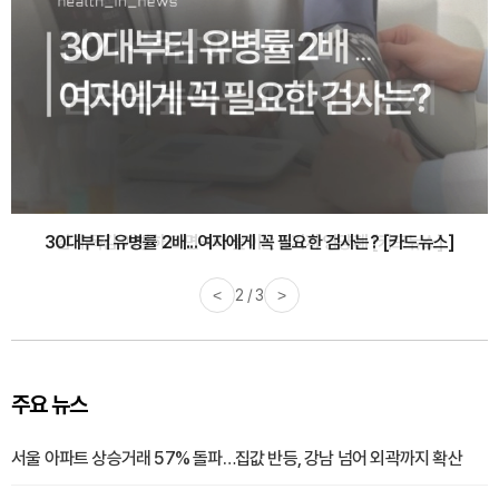
감기·독감 예방하고 면역력 높이는 4가지 영양제 [카드뉴스]
<
3 / 3
>
주요 뉴스
서울 아파트 상승거래 57% 돌파…집값 반등, 강남 넘어 외곽까지 확산