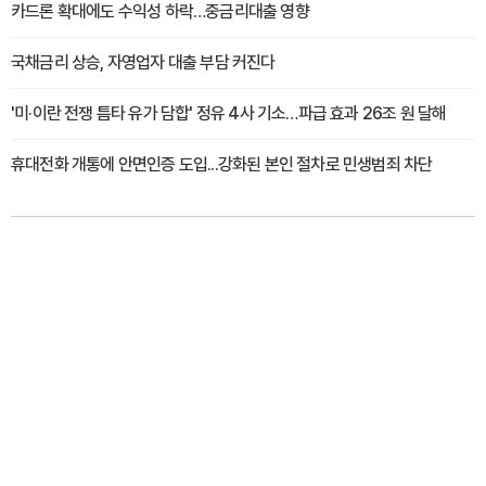
카드론 확대에도 수익성 하락…중금리대출 영향
국채금리 상승, 자영업자 대출 부담 커진다
'미·이란 전쟁 틈타 유가 담합' 정유 4사 기소…파급 효과 26조 원 달해
휴대전화 개통에 안면인증 도입...강화된 본인 절차로 민생범죄 차단