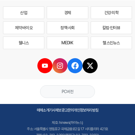
산업
경제
건강·의학
제약·바이오
정책·사회
칼럼·인터뷰
웰니스
MEDI·K
헬스인뉴스
PC버전
매체소개
기사제보
광고문의
개인정보처리방침
제호: hinews(하이뉴스)
주소: 서울특별시 영등포구 국제금융로2길 17 시티플라자 421호