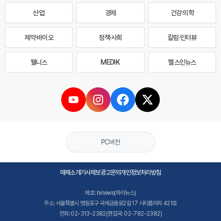
산업
경제
건강·의학
제약·바이오
정책·사회
칼럼·인터뷰
웰니스
MEDI·K
헬스인뉴스
PC버전
매체소개
기사제보
광고문의
개인정보처리방침
제호: hinews(하이뉴스)
주소: 서울특별시 영등포구 국제금융로2길 17 시티플라자 421호
전화: 02-313-2382(편집국: 02-782-2382)