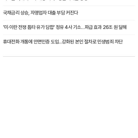
국채금리 상승, 자영업자 대출 부담 커진다
'미·이란 전쟁 틈타 유가 담합' 정유 4사 기소…파급 효과 26조 원 달해
휴대전화 개통에 안면인증 도입...강화된 본인 절차로 민생범죄 차단