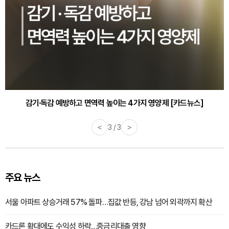
감기·독감 예방하고 면역력 높이는 4가지 영양제 [카드뉴스]
<
3 / 3
>
주요 뉴스
서울 아파트 상승거래 57% 돌파…집값 반등, 강남 넘어 외곽까지 확산
카드론 확대에도 수익성 하락…중금리대출 영향