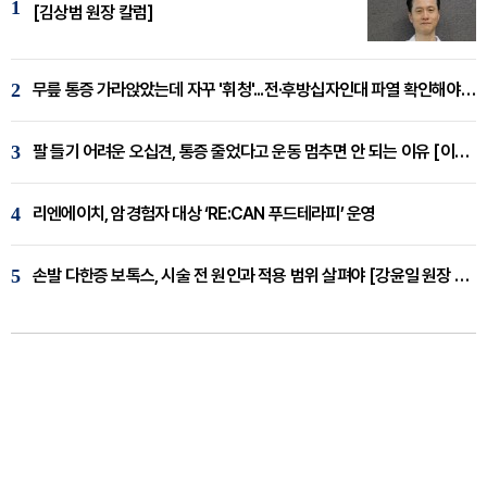
1
[김상범 원장 칼럼]
2
무릎 통증 가라앉았는데 자꾸 '휘청'...전·후방십자인대 파열 확인해야 [곽우경 원장 칼럼]
3
팔 들기 어려운 오십견, 통증 줄었다고 운동 멈추면 안 되는 이유 [이병욱 원장 칼럼]
4
리엔에이치, 암경험자 대상 ‘RE:CAN 푸드테라피’ 운영
5
손발 다한증 보톡스, 시술 전 원인과 적용 범위 살펴야 [강윤일 원장 칼럼]