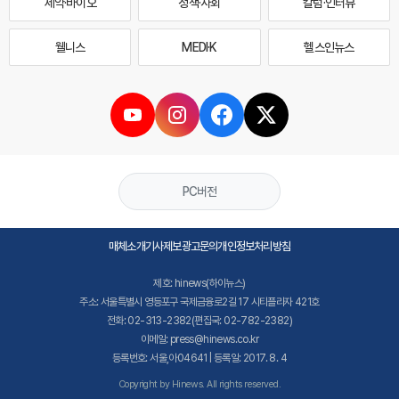
제약·바이오
정책·사회
칼럼·인터뷰
웰니스
MEDI·K
헬스인뉴스
PC버전
매체소개
기사제보
광고문의
개인정보처리방침
제호: hinews(하이뉴스)
주소: 서울특별시 영등포구 국제금융로2길 17 시티플라자 421호
전화: 02-313-2382(편집국: 02-782-2382)
이메일: press@hinews.co.kr
등록번호: 서울,아04641 | 등록일: 2017. 8. 4
Copyright by Hinews. All rights reserved.