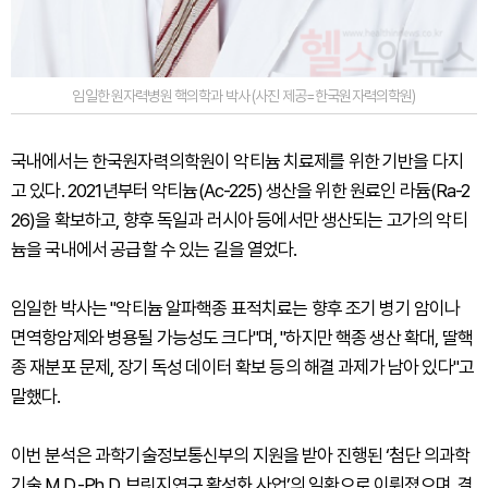
임일한 원자력병원 핵의학과 박사 (사진 제공=한국원자력의학원)
국내에서는 한국원자력의학원이 악티늄 치료제를 위한 기반을 다지
고 있다. 2021년부터 악티늄(Ac-225) 생산을 위한 원료인 라듐(Ra-2
26)을 확보하고, 향후 독일과 러시아 등에서만 생산되는 고가의 악티
늄을 국내에서 공급할 수 있는 길을 열었다.
임일한 박사는 "악티늄 알파핵종 표적치료는 향후 조기 병기 암이나
면역항암제와 병용될 가능성도 크다"며, "하지만 핵종 생산 확대, 딸핵
종 재분포 문제, 장기 독성 데이터 확보 등의 해결 과제가 남아 있다"고
말했다.
이번 분석은 과학기술정보통신부의 지원을 받아 진행된 ‘첨단 의과학
기술 M.D.-Ph.D. 브릿지연구 활성화 사업’의 일환으로 이뤄졌으며, 결