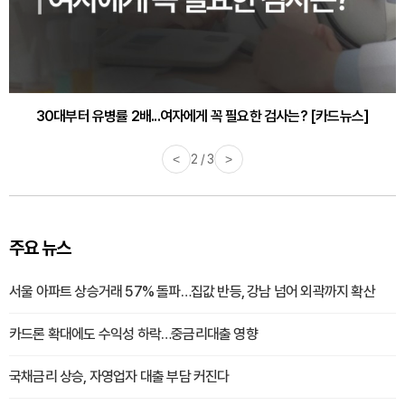
30대부터 유병률 2배...여자에게 꼭 필요한 검사는? [카드뉴스]
감기·독감 예방하고 면역력 높이는 4가지 영양제 [카드뉴스]
<
2 / 3
>
주요 뉴스
서울 아파트 상승거래 57% 돌파…집값 반등, 강남 넘어 외곽까지 확산
카드론 확대에도 수익성 하락…중금리대출 영향
국채금리 상승, 자영업자 대출 부담 커진다