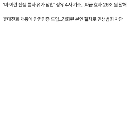
'미·이란 전쟁 틈타 유가 담합' 정유 4사 기소…파급 효과 26조 원 달해
휴대전화 개통에 안면인증 도입...강화된 본인 절차로 민생범죄 차단