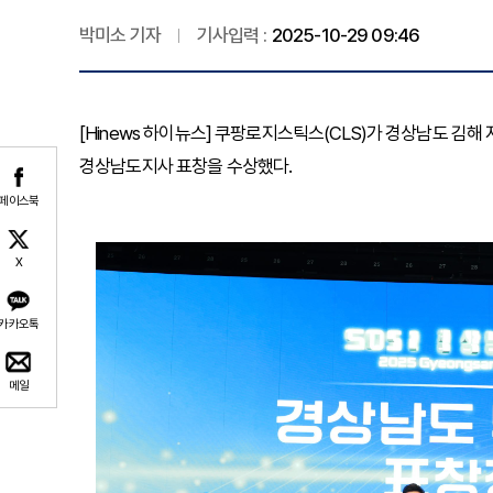
박미소 기자
기사입력 :
2025-10-29 09:46
[Hinews 하이뉴스] 쿠팡로지스틱스(CLS)가 경상남도 김
경상남도지사 표창을 수상했다.
페이스북
X
카카오톡
메일