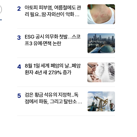
아토피 피부염, 여름철에도 관
2
리 필요...땀·자외선이 악화 요
인
ESG 공시 의무화 첫발…스코
3
프3 유예·면책 논란
8월 1일 세계 폐암의 날...폐암
4
환자 4년 새 27.9% 증가
검은 황금 석유의 지정학...독
5
점에서 파동, 그리고 탈탄소 패
권까지