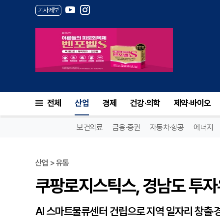
기사제보
쿠팡로지스틱스, 경남도 투자유
전체
산업
경제
건강·의학
제약·바이오
보건의료
금융·증권
자동차·항공
에너지
산업 > 유통
쿠팡로지스틱스, 경남도 투자
AI 스마트물류센터 건립으로 지역 일자리 창출·