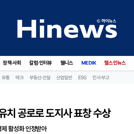
치 공로로 도지사 표창 수상
정책·사회
칼럼·인터뷰
웰니스
MEDIK
헬스인뉴스
유통
테크
부동산·건설
산업일반
ESG
인사·부고
유치 공로로 도지사 표창 수상
경제 활성화 인정받아