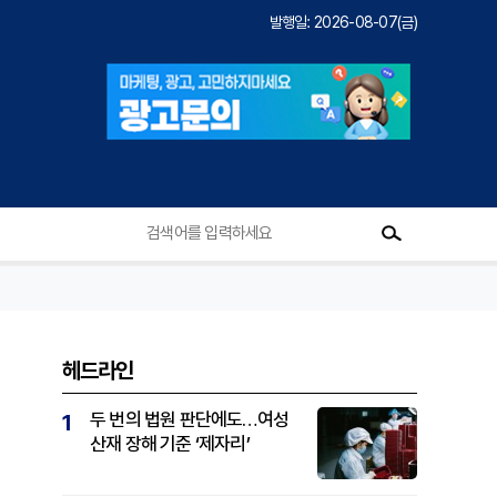
발행일: 2026-08-07(금)
헤드라인
두 번의 법원 판단에도…여성
1
산재 장해 기준 ‘제자리’