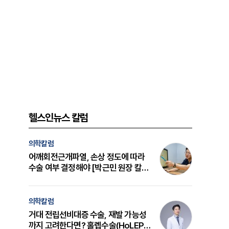
헬스인뉴스 칼럼
의학칼럼
어깨회전근개파열, 손상 정도에 따라
수술 여부 결정해야 [박근민 원장 칼
럼]
의학칼럼
거대 전립선비대증 수술, 재발 가능성
까지 고려한다면? 홀렙수술(HoLEP)