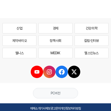
산업
경제
건강·의학
제약·바이오
정책·사회
칼럼·인터뷰
웰니스
MEDI·K
헬스인뉴스
PC버전
매체소개
기사제보
광고문의
개인정보처리방침