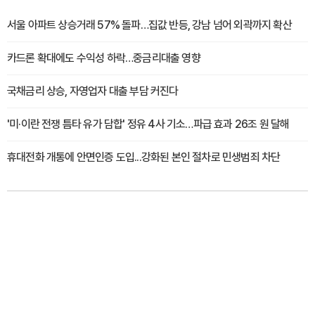
서울 아파트 상승거래 57% 돌파…집값 반등, 강남 넘어 외곽까지 확산
카드론 확대에도 수익성 하락…중금리대출 영향
국채금리 상승, 자영업자 대출 부담 커진다
'미·이란 전쟁 틈타 유가 담합' 정유 4사 기소…파급 효과 26조 원 달해
휴대전화 개통에 안면인증 도입...강화된 본인 절차로 민생범죄 차단