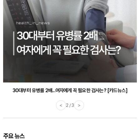
감기·독감 예방하고 면역력 높이는 4가지 영양제 [카드뉴스]
<
3 / 3
>
주요 뉴스