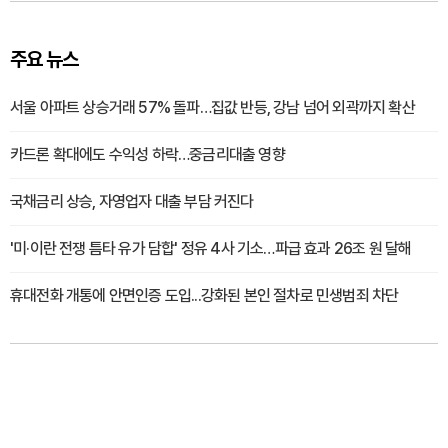
주요 뉴스
서울 아파트 상승거래 57% 돌파…집값 반등, 강남 넘어 외곽까지 확산
카드론 확대에도 수익성 하락…중금리대출 영향
국채금리 상승, 자영업자 대출 부담 커진다
'미·이란 전쟁 틈타 유가 담합' 정유 4사 기소…파급 효과 26조 원 달해
휴대전화 개통에 안면인증 도입...강화된 본인 절차로 민생범죄 차단