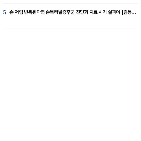
5
손 저림 반복된다면 손목터널증후군 진단과 치료 시기 살펴야 [김동현 원장 칼럼]