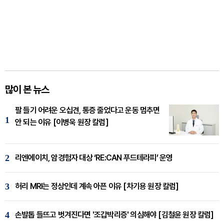
많이 본 뉴스
팔 들기 어려운 오십견, 통증 줄었다고 운동 멈추면
1
안 되는 이유 [이병욱 원장 칼럼]
2
리엔에이치, 암경험자 대상 ‘RE:CAN 푸드테라피’ 운영
3
허리 MRI는 정상인데 계속 아픈 이유 [차기용 원장 칼럼]
4
손발톱 들뜨고 벗겨진다면 '조갑박리증' 의심해야 [김철윤 원장 칼럼]