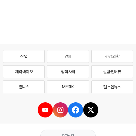
산업
경제
건강·의학
제약·바이오
정책·사회
칼럼·인터뷰
웰니스
MEDI·K
헬스인뉴스