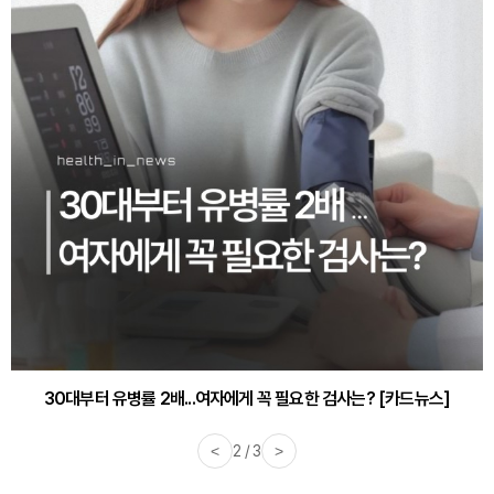
감기·독감 예방하고 면역력 높이는 4가지 영양제 [카드뉴스]
<
3 / 3
>