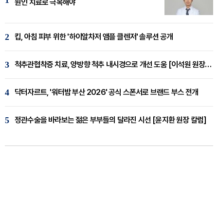
1
원인 치료로 극복해야
2
킵, 아침 피부 위한 '하이알차저 앰플 클렌저' 솔루션 공개
3
척추관협착증 치료, 양방향 척추 내시경으로 개선 도움 [이석원 원장 칼럼]
4
닥터자르트, '워터밤 부산 2026' 공식 스폰서로 브랜드 부스 전개
5
정관수술을 바라보는 젊은 부부들의 달라진 시선 [윤지환 원장 칼럼]