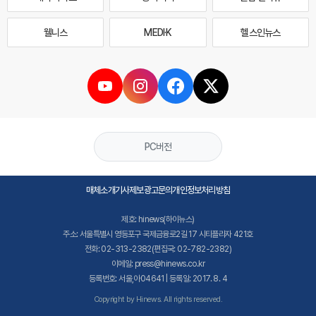
웰니스
MEDI·K
헬스인뉴스
PC버전
매체소개
기사제보
광고문의
개인정보처리방침
제호: hinews(하이뉴스)
주소: 서울특별시 영등포구 국제금융로2길 17 시티플라자 421호
전화: 02-313-2382(편집국: 02-782-2382)
이메일: press@hinews.co.kr
등록번호: 서울,아04641 | 등록일: 2017. 8. 4
Copyright by Hinews. All rights reserved.