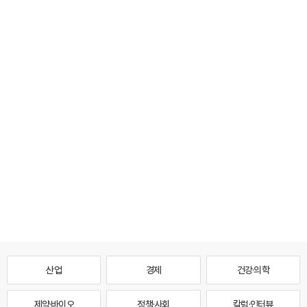
산업
경제
건강·의학
제약·바이오
정책·사회
칼럼·인터뷰