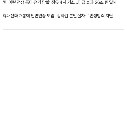
'미·이란 전쟁 틈타 유가 담합' 정유 4사 기소…파급 효과 26조 원 달해
휴대전화 개통에 안면인증 도입...강화된 본인 절차로 민생범죄 차단